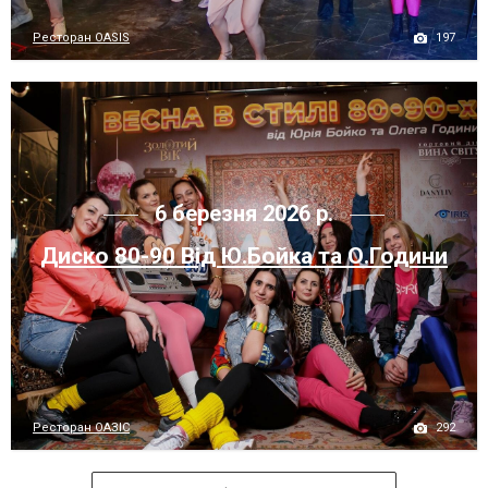
197
Ресторан OASIS
6 березня 2026 р.
Диско 80-90 Від Ю.Бойка та О.Години
292
Ресторан ОАЗІС