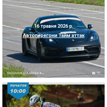
16 травня 2026 р.
Автоперегони Тайм аттак
92
Картодром, СТК «Лтава» в...