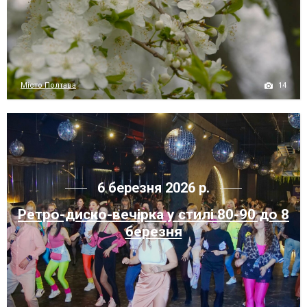
14
Місто Полтава
6 березня 2026 р.
Ретро-диско-вечірка у стилі 80-90 до 8
березня