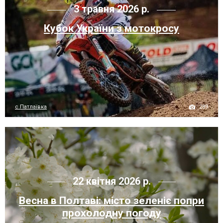
3 травня 2026 р.
Кубок України з мотокросу
289
с.Патлаївка
22 квітня 2026 р.
Весна в Полтаві: місто зеленіє попри
прохолодну погоду