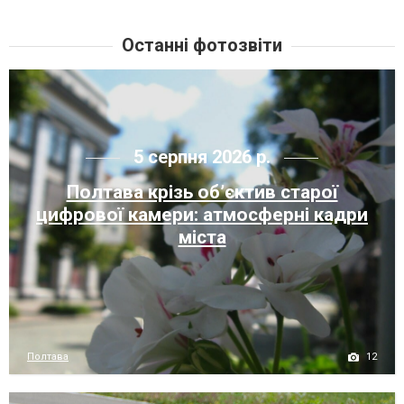
Останні фотозвіти
5 серпня 2026 р.
Полтава крізь об’єктив старої
цифрової камери: атмосферні кадри
міста
12
Полтава