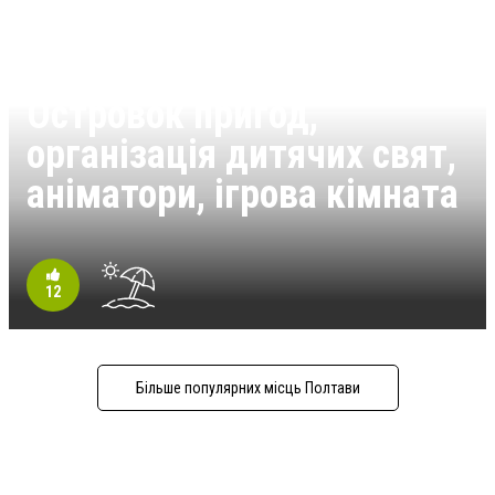
Островок пригод,
організація дитячих свят,
аніматори, ігрова кімната
12
Більше популярних місць Полтави