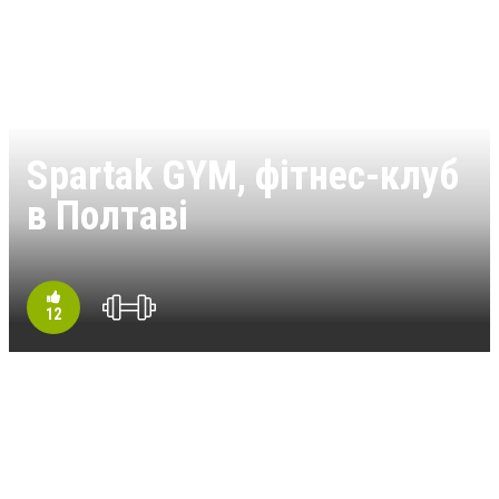
Spartak GYM, фітнес-клуб
в Полтаві
12