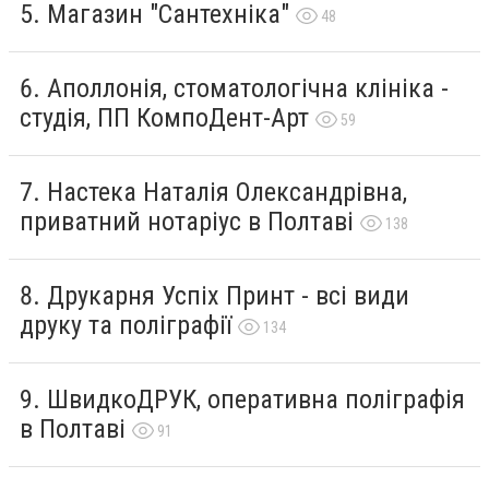
Магазин "Сантехніка"
48
Аполлонія, стоматологічна клініка -
студія, ПП КомпоДент-Арт
59
Настека Наталія Олександрівна,
приватний нотаріус в Полтаві
138
Друкарня Успіх Принт - всі види
друку та поліграфії
134
ШвидкоДРУК, оперативна поліграфія
в Полтаві
91