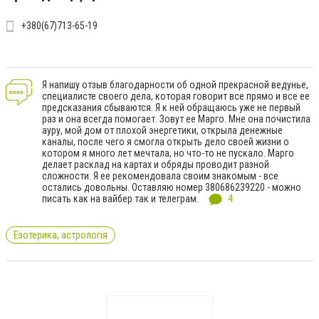
+380(67)713-65-19
Я напишу отзыв благодарности об одной прекрасной ведунье,
специалисте своего дела, которая говорит все прямо и все ее
предсказания сбываются. Я к ней обращаюсь уже не первый
раз и она всегда помогает. Зовут ее Марго. Мне она почистила
ауру, мой дом от плохой энергетики, открыла денежные
каналы, после чего я смогла открыть дело своей жизни о
котором я много лет мечтала, но что-то не пускало. Марго
делает расклад на картах и обряды проводит разной
сложности. Я ее рекомендовала своим знакомым - все
остались довольны. Оставляю номер 380686239220 - можно
писать как на вайбер так и телеграм.
4
Езотерика, астрологія