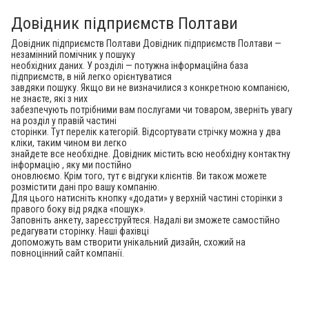
Довідник підприємств Полтави
Довідник підприємств Полтави Довідник підприємств Полтави —
незамінний помічник у пошуку
необхідних даних. У розділі — потужна інформаційна база
підприємств, в ній легко орієнтуватися
завдяки пошуку. Якщо ви не визначилися з конкретною компанією,
не знаєте, які з них
забезпечують потрібними вам послугами чи товаром, зверніть увагу
на розділ у правій частині
сторінки. Тут перелік категорій. Відсортувати стрічку можна у два
кліки, таким чином ви легко
знайдете все необхідне. Довідник містить всю необхідну контактну
інформацію , яку ми постійно
оновлюємо. Крім того, тут є відгуки клієнтів. Ви також можете
розмістити дані про вашу компанію.
Для цього натисніть кнопку «додати» у верхній частині сторінки з
правого боку від рядка «пошук».
Заповніть анкету, зареєструйтеся. Надалі ви зможете самостійно
редагувати сторінку. Наші фахівці
допоможуть вам створити унікальний дизайн, схожий на
повноцінний сайт компанії.