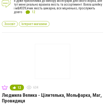
Я дуже прискіплива до вибору аксесуарів для свого йорка, але
тут мене реально вразила якість та ассортимент. Взяла шлейку
і м&#039;ячик якість шикарна, все міцненько, прослужить
довго
12
Зоосвіт
Інтернет-магазини
634
12
Людмила Велика - Цілителька, Мольфарка, Маг,
Провидиця