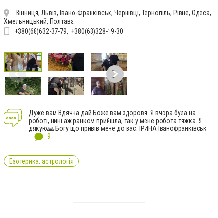
Вінниця, Львів, Івано-Франківськ, Чернівці, Тернопіль, Рівне, Одеса,
Хмельницький, Полтава
+380(68)632-37-79
+380(63)328-19-30
Дуже вам Вдячна дай Боже вам здоровя. Я вчора була на
роботі, нині аж ранком прийшла, так у мене робота тяжка. Я
дякую🙏 Богу що привів мене до вас. ІРИНА Іванофранківськ
9
Езотерика, астрологія