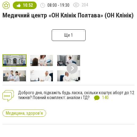
204
10.52
08:00 - 19:30
Медичний центр «ОН Клінік Полтава» (ОН Клінік)
Ще 1
Доброго дня, підкажіть будь ласка, скільки коштує аборт до 12
тижнів? Повний комплект: аналізи і ТД?
140
Медицина, здоров'я