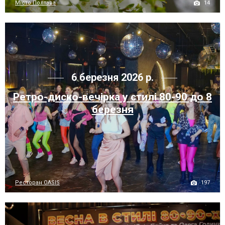
14
Місто Полтава
6 березня 2026 р.
Ретро-диско-вечірка у стилі 80-90 до 8
березня
197
Ресторан OASIS