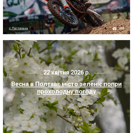
289
с.Патлаївка
22 квітня 2026 р.
Весна в Полтаві: місто зеленіє попри
прохолодну погоду