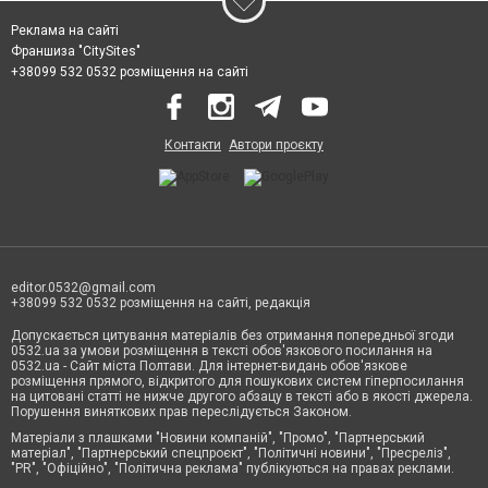
Реклама на сайті
Франшиза "CitySites"
+38099 532 0532 розміщення на сайті
Контакти
Автори проєкту
editor.0532@gmail.com
+38099 532 0532 розміщення на сайті, редакція
Допускається цитування матеріалів без отримання попередньої згоди
0532.ua за умови розміщення в тексті обов'язкового посилання на
0532.ua - Сайт міста Полтави. Для інтернет-видань обов'язкове
розміщення прямого, відкритого для пошукових систем гіперпосилання
на цитовані статті не нижче другого абзацу в тексті або в якості джерела.
Порушення виняткових прав переслідується Законом.
Матеріали з плашками "Новини компаній", "Промо", "Партнерський
матеріал", "Партнерський спецпроєкт", "Політичні новини", "Пресреліз",
"PR", "Офіційно", "Політична реклама" публікуються на правах реклами.