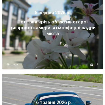
5 серпня 2026 р.
Полтава крізь об’єктив старої
цифрової камери: атмосферні кадри
міста
12
Полтава
16 травня 2026 р.