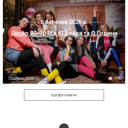
6 березня 2026 р.
Диско 80-90 Від Ю.Бойка та О.Години
292
Ресторан ОАЗІС
Ще фотозвіти