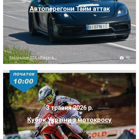
Автоперегони Тайм аттак
92
Картодром, СТК «Лтава» в...
3 травня 2026 р.
Кубок України з мотокросу