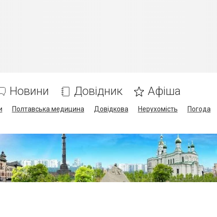
Новини
Довідник
Афіша
и
Полтавська медицина
Довідкова
Нерухомість
Погода