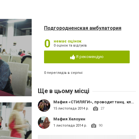
Подгородненская амбулатория
0
немає оцінок
0 оцінок та відгуків
Я рекомендую
0 переглядів в серпні
Ще в цьому місці
Мафия «СТИЛЯГИ», проводит танц. клуб «Bachata Salsa»
15 листопада 2014 р.
27
Мафия Хелоуин
1 листопада 2014 р.
90