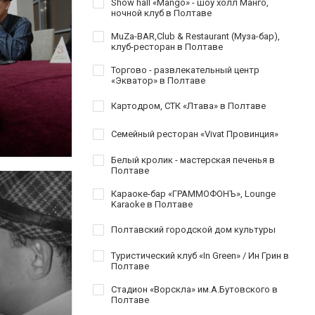
Show hall «Mango» - шоу холл Манго,
ночной клуб в Полтаве
MuZa-BAR,Club & Restaurant (Муза-бар),
клуб-ресторан в Полтаве
Торгово - развлекательный центр
«Экватор» в Полтаве
Картодром, СТК «Лтава» в Полтаве
Семейный ресторан «Vivat Провинция»
Белый кролик - мастерская печенья в
Полтаве
Караоке-бар «ГРАММОФОНЪ», Lounge
Karaoke в Полтаве
Полтавский городской дом культуры
Туристический клуб «In Green» / Ин Грин в
Полтаве
Стадион «Ворскла» им.А.Бутовского в
Полтаве