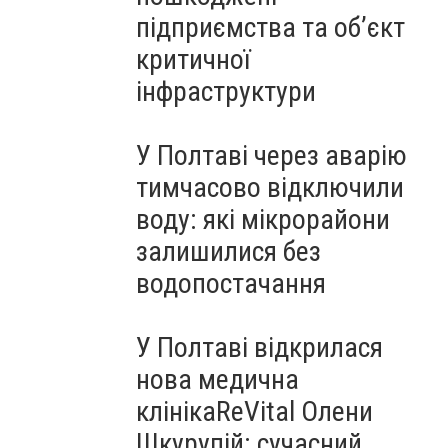
підприємства та об’єкт
критичної
інфраструктури
У Полтаві через аварію
тимчасово відключили
воду: які мікрорайони
залишилися без
водопостачання
У Полтаві відкрилася
нова медична
клінікаReVital Олени
Шкурупій: сучасний