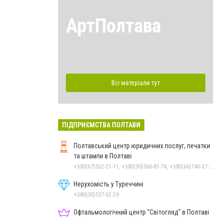
АртПолтава
Всі матеріали тут
ПІДПРИЄМСТВА ПОЛТАВИ
Полтавський центр юридичних послуг, печатки
та штампи в Полтаві
+380(67)532-21-11, +380(95)566-81-74, +380(66)146-37-19, +380 (532) 61-26-56
Нерухомість у Туреччині
+380(50)557-62-29
Офтальмологічний центр "Світогляд" в Полтаві