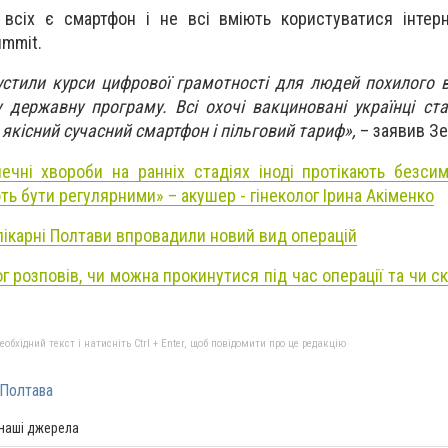
 всіх є смартфон і не всі вміють користуватися інтер
ummit.
стили курси цифрової грамотності для людей похилого ві
 державну програму. Всі охочі вакциновані українці ст
кісний сучасний смартфон і пільговий тариф»,
– заявив Зе
ечні хвороби на ранніх стадіях іноді протікають безси
ть бути регулярними» – акушер - гінеколог Ірина Акіменко
 лікарні Полтави впровадили новий вид операцій
г розповів, чи можна прокинутися під час операції та чи 
бхідний текст і натисніть Ctrl + Enter, щоб повідомити про це редакцію
Полтава
 наші джерела