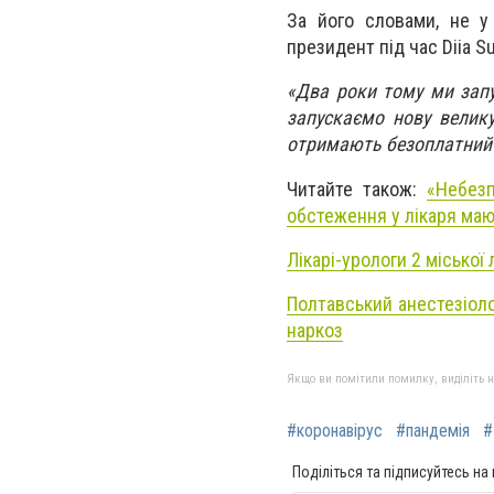
За його словами, не у
президент під час Diia S
«Два роки тому ми запу
запускаємо нову велику
отримають безоплатний я
Читайте також:
«Небезп
обстеження у лікаря маю
Лікарі-урологи 2 міської
Полтавський анестезіоло
наркоз
Якщо ви помітили помилку, виділіть нео
#коронавірус
#пандемія
#
Поділіться та підписуйтесь на