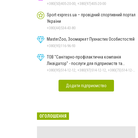
+380(50)405-20-00, +380(97)405-20-00
Sport-express.ua – провідний спортивний портал
України
+380(44)534-43-80
MasterZoo, Зоомаркет Пухнастих Особистостей
+380(95)116-96-93
ТОВ "Санітарно-профілактична компанія
Ліквідатор" - послуги для підприємств та
населення
+380(95)514-12-12, +380(97)514-12-12, +380(73)514-12-12
Додати підприємство
ОГОЛОШЕННЯ