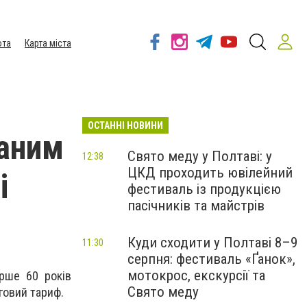
ота
Карта міста
ОСТАННІ НОВИНИ
ваним
Свято меду у Полтаві: у
12:38
ЦКД проходить ювілейний
і
фестиваль із продукцією
пасічників та майстрів
Куди сходити у Полтаві 8–9
11:30
серпня: фестиваль «Ґанок»,
мотокрос, екскурсії та
арше 60 років
Свято меду
говий тариф.