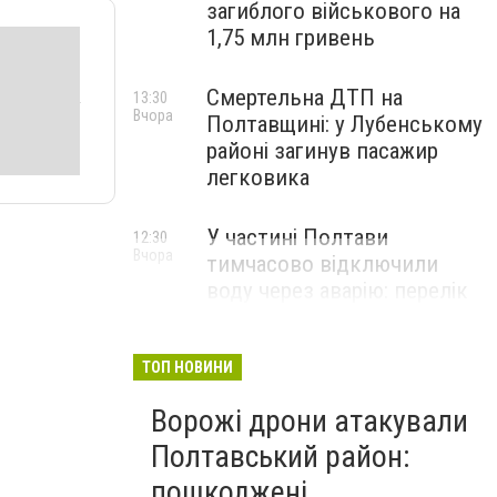
загиблого військового на
1,75 млн гривень
Смертельна ДТП на
13:30
Вчора
Полтавщині: у Лубенському
районі загинув пасажир
легковика
У частині Полтави
12:30
Вчора
тимчасово відключили
воду через аварію: перелік
адрес
ТОП НОВИНИ
Ворожі дрони атакували
Полтавський район:
пошкоджені