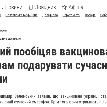
Новини
Довідник
Афіша
и
Полтавська медицина
Довідкова
Нерухомість
Погода
Роб
ртфони
дійне джерело
ий пообіцяв вакцино
рам подарувати сучасн
ни
одимир Зеленський заявив, що вакциновані українці ст
кісний сучасний смартфон. Крім того, вони отримають піль