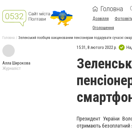
Головна
Дозвілля
Фотозвіт
Оголошення
Головна
Зеленський пообіцяв вакцинованим пенсіонерам подарувати сучасні сма
15:31, 8 лютого 2022 р.
На
Зеленськ
Алла Широкова
Журналіст
пенсіоне
смартфо
Президент України Вол
отримають безоплатний я