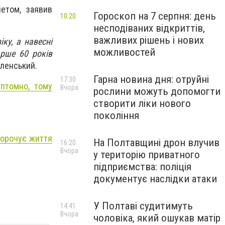
нетом, заявив
Гороскоп на 7 серпня: день
10:20
несподіваних відкриттів,
важливих рішень і нових
ку, а навесні
можливостей
арше 60 років
ленський.
Гарна новина дня: отруйні
17:30
мптомно, тому
Вчора
рослини можуть допомогти
створити ліки нового
покоління
скорочує життя
На Полтавщині дрон влучив
16:20
Вчора
у територію приватного
підприємства: поліція
документує наслідки атаки
У Полтаві судитимуть
14:41
Вчора
чоловіка, який ошукав матір