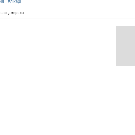
ня
#лікарі
 наші джерела