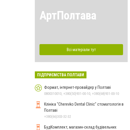
АртПолтава
Всі матеріали тут
ПІДПРИЄМСТВА ПОЛТАВИ
Формат, інтернет-провайдер у Полтаві
0800310010, +380(50)931-00-10, +380(68)931-00-10
Клініка "Cherevko Dental Clinic" стоматологія в
Полтаві
+380(66)303-32-32
БудКомплект, магазин-склад будівельних