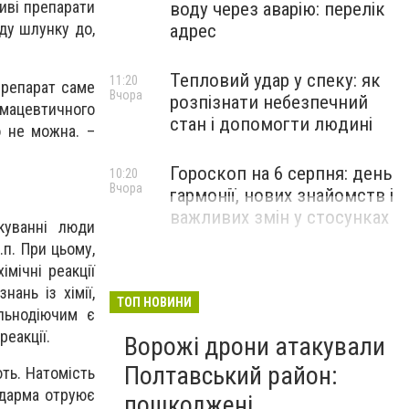
иві препарати
воду через аварію: перелік
ду шлунку до,
адрес
Тепловий удар у спеку: як
11:20
препарат саме
Вчора
розпізнати небезпечний
рмацевтичного
стан і допомогти людині
о не можна. –
Гороскоп на 6 серпня: день
10:20
Вчора
гармонії, нових знайомств і
важливих змін у стосунках
куванні люди
п. При цьому,
імічні реакції
ань із хімії,
ТОП НОВИНИ
льнодіючим є
реакції.
Ворожі дрони атакували
Полтавський район:
ть. Натомість
 дарма отруює
пошкоджені