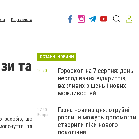
ота
Карта міста
ОСТАННІ НОВИНИ
зи та
Гороскоп на 7 серпня: день
10:20
несподіваних відкриттів,
важливих рішень і нових
можливостей
Гарна новина дня: отруйні
17:30
Вчора
рослини можуть допомогти
х засобів, що
створити ліки нового
мопочуття та
покоління