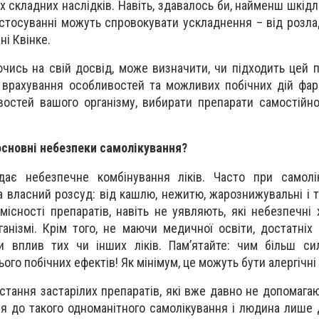
 складних наслідків. Навіть, здавалось би, найменш шкідл
стосуванні можуть спровокувати ускладнення – від розла
ні Квінке.
ючись на свій досвід, може визначити, чи підходить цей 
, врахування особливостей та можливих побічних дій фа
востей вашого організму, вибирати препарати самостійн
основні небезпеки самолікування?
дає небезпечне комбінування ліків. Часто при самолі
 власний розсуд: від кашлю, нежитю, жарознижувальні і т.
існості препаратів, навіть не уявляють, які небезпечні х
нізмі. Крім того, не маючи медичної освіти, достатніх зн
 вплив тих чи інших ліків. Пам’ятайте: чим більш си
ого побічних ефектів! Як мінімум, це можуть бути алергічні 
тання застарілих препаратів, які вже давно не допомагаю
я до такого одноманітного самолікування і людина лише