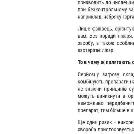
призводить до численних
при безконтрольному за
наприклад, набряку горта
Лише фахівець, орієнту
вам. Без поради лікаря
засобу, а також особли
застерігає лікар.
То в чому ж полягають 
Серйозну загрозу скла
комбінують препарати на
не знаючи принципів сум
можуть виникнути в орга
неможливо передбачити
препарат, тим більше в нь
Ще один ризик – викорис
хвороба пристосовуєтьс