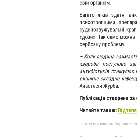
свій організм.
Багато ліків здатні в
психотропними препара
судинозвужувальні крап
«дози». Так само можна 
серйозну проблему.
– Коли людина займаєтьс
хвороба поступово за
антибіотиків стимулює в
виникне складне інфекц
Анастасія Журба.
Публікація створена за
Читайте також:
Відтепе
Якщо ви помітили помилку, виділіть нео