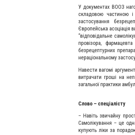
У документах ВООЗ наго
складовою частиною і 
застосування безреце
Європейська асоціація в
“відповідальне самоліку
провізора, фармацевта
безрецептурних препарат
нераціональному застосу
Навести вагомі аргумент
витрачати гроші на неп
загальної практики амбу
Слово – спеціалісту
– Навіть звичайну прос
Самолікування – це одн
купують ліки за порадо