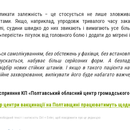
икликати залежність – це стосується не лише зловжив
тами. Якщо, наприклад, упродовж тривалого часу зака
лі, судини швидко до них звикають і вимагають усе біль
«переїсти» пігулок від головного болю і додати до мігрені
я самолікуванням, без обстежень у фахівця, без встановле
пускається, набуває більш серйозних форм. А безла
ідбір нових стійких штамів. І якщо в такого пацієнта на
ійне захворювання, вилікувати його буде набагато важче
 сприяння КП «Полтавський обласний центр громадського
р центри вакцинації на Полтавщині працюватимуть щод
бхідний текст і натисніть Ctrl + Enter, щоб повідомити про це редакцію