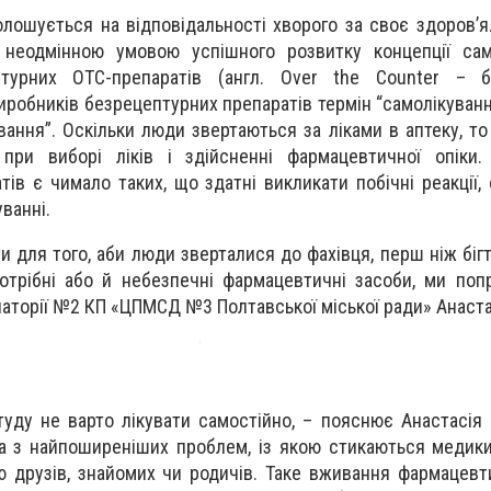
лошується на відповідальності хворого за своє здоров’я
неодмінною умовою успішного розвитку концепції сам
птурних ОТС-препаратів (англ. Over the Counter – б
иробників безрецептурних препаратів термін “самолікуванн
вання”. Оскільки люди звертаються за ліками в аптеку, то
 при виборі ліків і здійсненні фармацевтичної опіки
ів є чимало таких, що здатні викликати побічні реакції,
ванні.
и для того, аби люди зверталися до фахівця, перш ніж біг
отрібні або й небезпечні фармацевтичні засоби, ми поп
латорії №2 КП «ЦПМСД №3 Полтавської міської ради» Анаст
туду не варто лікувати самостійно, – пояснює Анастасія 
а з найпоширеніших проблем, із якою стикаються медик
ю друзів, знайомих чи родичів. Таке вживання фармацевт