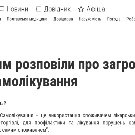
Новини
Довідник
Афіша
и
Полтавська медицина
Довідкова
Нерухомість
Погода
Роб
м розповіли про загро
амолікування
я»?
Самолікування – це використання споживачем лікарськи
 торгівлі, для профілактики та лікування порушень са
х самим споживачем”.