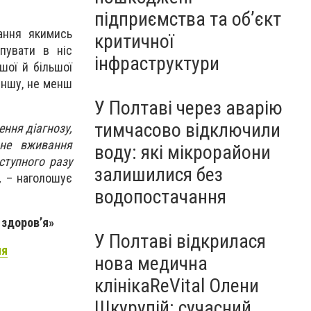
підприємства та об’єкт
ання якимись
критичної
пувати в ніс
інфраструктури
шої й більшої
 іншу, не менш
У Полтаві через аварію
тимчасово відключили
ння діагнозу,
дне вживання
воду: які мікрорайони
ступного разу
залишилися без
,
– наголошує
водопостачання
 здоров’я»
У Полтаві відкрилася
ня
нова медична
клінікаReVital Олени
Шкурупій: сучасний