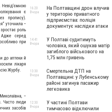
. Невід’ємною
На Полтавщині дрон влучив
16:20
олікування є
Вчора
у територію приватного
ез пропису).
підприємства: поліція
я” уточнила –
документує наслідки атаки
 зростає роль
. Адже серед
У Полтаві судитимуть
14:41
 особливо при
Вчора
чоловіка, який ошукав матір
загиблого військового на
1,75 млн гривень
ти до аптеки й
росили лікаря
асію Журбу.
Смертельна ДТП на
13:30
Вчора
Полтавщині: у Лубенському
районі загинув пасажир
легковика
Миколаївна, –
и. Часто люди
У частині Полтави
12:30
Вчора
ичних засобів
тимчасово відключили