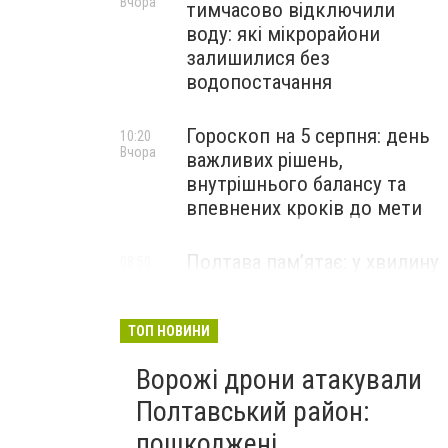
Вчора
тимчасово відключили
воду: які мікрорайони
залишилися без
водопостачання
Гороскоп на 5 серпня: день
10:20
Вчора
важливих рішень,
внутрішнього балансу та
впевнених кроків до мети
Полтава пам’ятає: у хвилину
08:50
Вчора
мовчання згадуємо
захисника Євгена Винника
ТОП НОВИНИ
Ворожі дрони атакували
Полтавський район:
пошкоджені