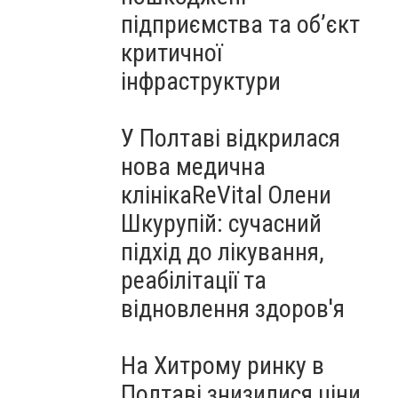
підприємства та об’єкт
критичної
інфраструктури
У Полтаві відкрилася
нова медична
клінікаReVital Олени
Шкурупій: сучасний
підхід до лікування,
реабілітації та
відновлення здоров'я
На Хитрому ринку в
Полтаві знизилися ціни