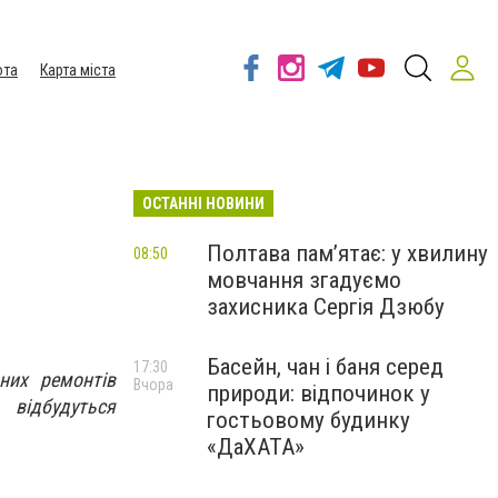
ота
Карта міста
ОСТАННІ НОВИНИ
Полтава пам’ятає: у хвилину
08:50
мовчання згадуємо
захисника Сергія Дзюбу
Басейн, чан і баня серед
17:30
них ремонтів
Вчора
природи: відпочинок у
 відбудуться
гостьовому будинку
«ДаХАТА»