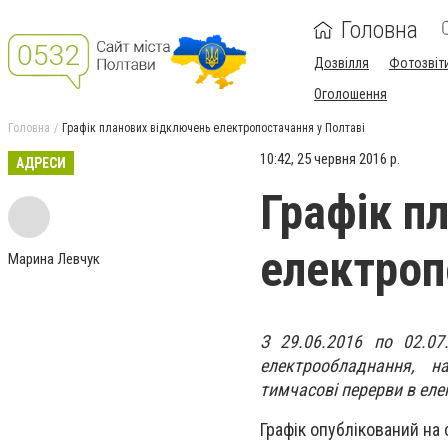
Головна
Дозвілля
Фотозвіт
Оголошення
Головна
Графік планових відключень електропостачання у Полтаві
10:42, 25 червня 2016 р.
АДРЕСИ
Графік п
електроп
Марина Левчук
З 29.06.2016 по 02.07
електрообладнання, н
тимчасові перерви в еле
Графік опублікований на 