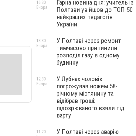
Гарна новина дня: учитель із
16:30
Вчора
Полтави увійшов до ТОП-50
найкращих педагогів
України
У Полтаві через ремонт
13:30
Вчора
тимчасово припинили
розподіл газу в одному
будинку
У Лубнах чоловік
12:30
Вчора
погрожував ножем 58-
річному містянину та
відібрав гроші:
підозрюваного взяли під
варту
У Полтаві через аварію
11:20