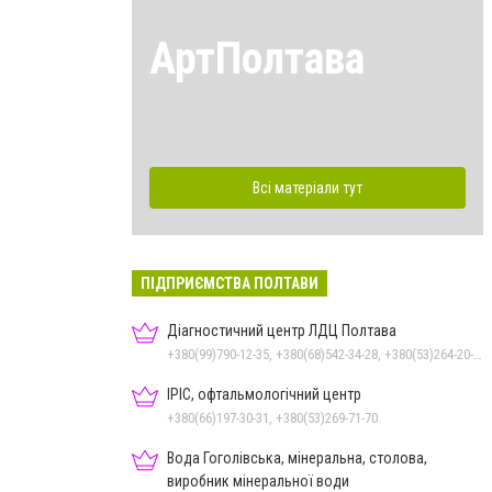
АртПолтава
Всі матеріали тут
ПІДПРИЄМСТВА ПОЛТАВИ
Діагностичний центр ЛДЦ Полтава
+380(99)790-12-35, +380(68)542-34-28, +380(53)264-20-20
ІРІС, офтальмологічний центр
+380(66)197-30-31, +380(53)269-71-70
Вода Гоголівська, мінеральна, столова,
виробник мінеральної води