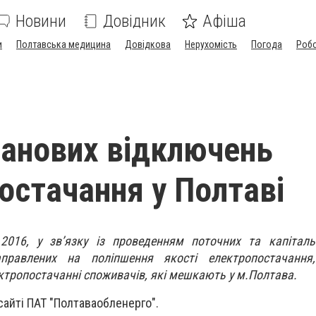
Новини
Довідник
Афіша
и
Полтавська медицина
Довідкова
Нерухомість
Погода
Роб
ланових відключень
остачання у Полтаві
.2016, у зв’язку із проведенням поточних та капіталь
аправлених на поліпшення якості електропостачання,
ктропостачанні споживачів, які мешкають у м.Полтава.
сайті ПАТ "Полтаваобленерго".