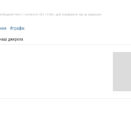
бхідний текст і натисніть Ctrl + Enter, щоб повідомити про це редакцію
ння
#графік
 наші джерела