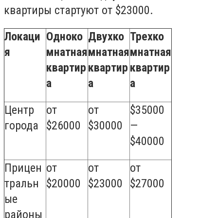
квартиры стартуют от $23000.
Локаци
Одноко
Двухко
Трехко
я
мнатная
мнатная
мнатная
квартир
квартир
квартир
а
а
а
Центр
от
от
$35000
города
$26000
$30000
—
$40000
Прицен
от
от
от
тральн
$20000
$23000
$27000
ые
районы