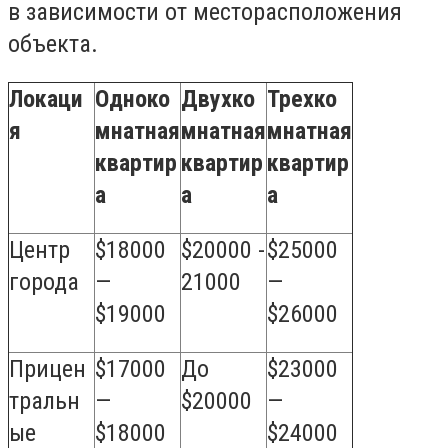
в зависимости от месторасположения
объекта.
Локаци
Одноко
Двухко
Трехко
я
мнатная
мнатная
мнатная
квартир
квартир
квартир
а
а
а
Центр
$18000
$20000 -
$25000
города
—
21000
—
$19000
$26000
Прицен
$17000
До
$23000
тральн
—
$20000
—
ые
$18000
$24000