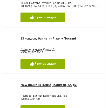
36000, Полтава, вулиця Героів АТО, 120
+380 (99) 357-64-15
,
+380 (66) 470-66-06
,
+380 (95) 612-72-99
,
+380 (97) 414-74-85
Я рекомендую
13 кордон, банкетний зал у Полтаві
Полтава, вулиця Сапіго, 1
+380(50)247-56-18
Я рекомендую
New Шашлик House, банкети, обіди
Полтава, вулиця Европейська, 162
+380660004770