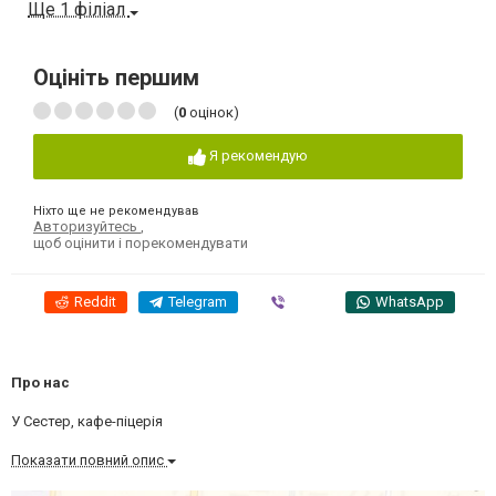
Ще 1 філіал
Оцініть першим
(
0
оцінок)
Я рекомендую
Ніхто ще не рекомендував
Авторизуйтесь
,
щоб оцінити і порекомендувати
Reddit
Telegram
Viber
WhatsApp
Про нас
У Сестер, кафе-піцерія
Показати повний опис