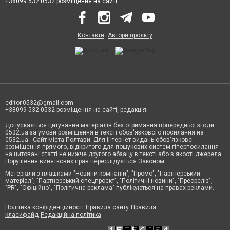
+38099 532 0532 розміщення на сайті
Контакти
Автори проєкту
editor.0532@gmail.com
+38099 532 0532 розміщення на сайті, редакція
Допускається цитування матеріалів без отримання попередньої згоди
0532.ua за умови розміщення в тексті обов'язкового посилання на
0532.ua - Сайт міста Полтави. Для інтернет-видань обов'язкове
розміщення прямого, відкритого для пошукових систем гіперпосилання
на цитовані статті не нижче другого абзацу в тексті або в якості джерела.
Порушення виняткових прав переслідується Законом.
Матеріали з плашками "Новини компаній", "Промо", "Партнерський
матеріал", "Партнерський спецпроєкт", "Політичні новини", "Пресреліз",
"PR", "Офіційно", "Політична реклама" публікуються на правах реклами.
Політика конфіденційності
Правила сайту
Правила
класифайд
Редакційна політика