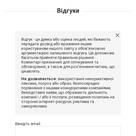
Відгуки
Відгук - це думка або оцінка людей, які бажають
передати досвід або враження іншим
користувачам нашого сайту з обов'язковою
аргументацією залишеного відгука. Це допоможе
багатьом прийняти правильне рішення.
Коментарі призначені для спілкування та
обговорення, а також для роз'яснення питань, що
цікавлять.
Не дозволяється:
використання ненормативної
лексики, погроз або образ; безпосереднє
порівняння з іншими конкуруючими компаніями;
безпідставні заяви, що ображають діяльність
компанії і / або її послуги; розміщення посилань на
сторонні інтернет-ресурси; реклама та
самореклама.
Введіть email: