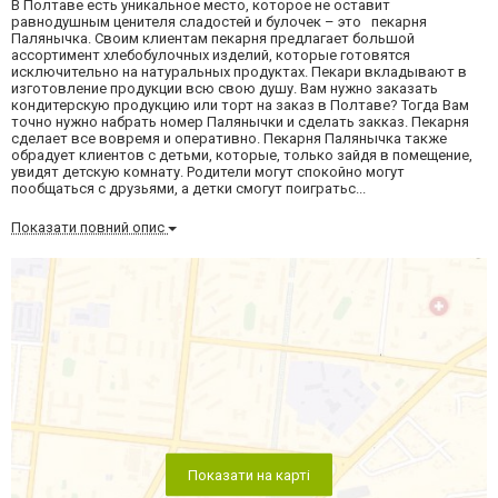
В Полтаве есть уникальное место, которое не оставит
равнодушным ценителя сладостей и булочек – это пекарня
Палянычка. Своим клиентам пекарня предлагает большой
ассортимент хлебобулочных изделий, которые готовятся
исключительно на натуральных продуктах. Пекари вкладывают в
изготовление продукции всю свою душу. Вам нужно заказать
кондитерскую продукцию или торт на заказ в Полтаве? Тогда Вам
точно нужно набрать номер Палянычки и сделать закказ. Пекарня
сделает все вовремя и оперативно. Пекарня Палянычка также
обрадует клиентов с детьми, которые, только зайдя в помещение,
увидят детскую комнату. Родители могут спокойно могут
пообщаться с друзьями, а детки смогут поигратьс...
Показати повний опис
Показати на карті