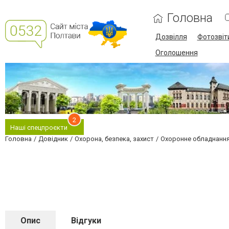
Головна
Дозвілля
Фотозвіт
Оголошення
2
Наші спецпроєкти
Головна
Довідник
Охорона, безпека, захист
Охоронне обладнанн
Опис
Відгуки