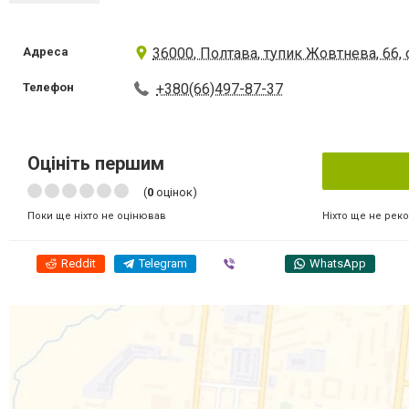
Адреса
36000, Полтава, тупик Жовтнева, 66,
Телефон
+380(66)497-87-37
Оцініть першим
(
0
оцінок)
Ніхто ще не рек
Поки ще ніхто не оцінював
Reddit
Telegram
Viber
WhatsApp