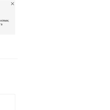
ніями;
та