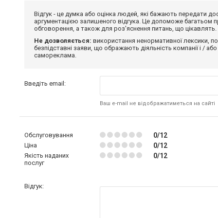
Відгук - це думка або оцінка людей, які бажають передати 
аргументацією залишеного відгука. Це допоможе багатьом пр
обговорення, а також для роз'яснення питань, що цікавлять.
Не дозволяється:
використання ненормативної лексики, по
безпідставні заяви, що ображають діяльність компанії і / або
самореклама.
Введіть email:
Ваш e-mail не відображатиметься на сайті
Обслуговування
0/12
Ціна
0/12
Якість наданих
0/12
послуг
Відгук: