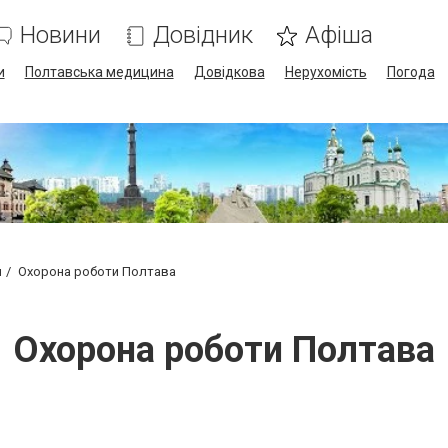
Новини
Довідник
Афіша
и
Полтавська медицина
Довідкова
Нерухомість
Погода
я
Охорона роботи Полтава
Охорона роботи Полтава