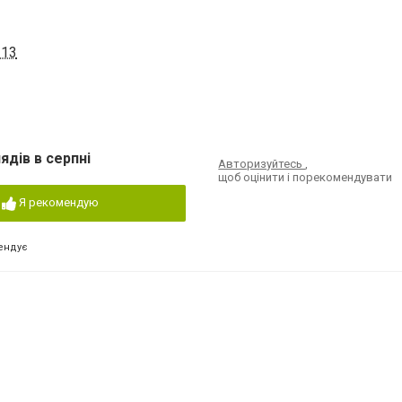
 13
ядів в серпні
Авторизуйтесь
,
щоб оцінити і порекомендувати
Я рекомендую
ендує