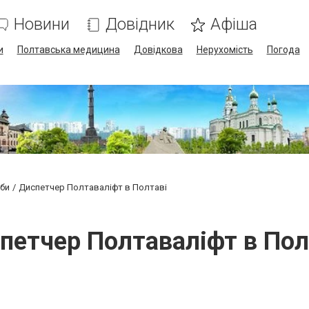
Новини
Довідник
Афіша
и
Полтавська медицина
Довідкова
Нерухомість
Погода
жби
Диспетчер Полтаваліфт в Полтаві
петчер Полтаваліфт в Пол