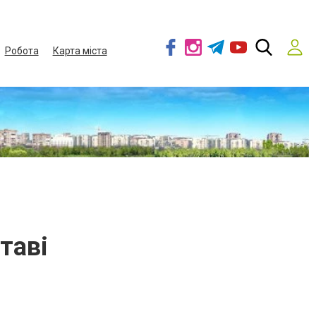
Робота
Карта міста
таві