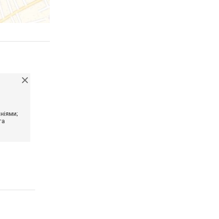
ніями;
та