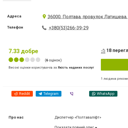
Адреса
36000, Полтава, провулок Латишева,
Телефон
+380(53)266-39-29
7.33
добре
18 перегл
(
6
оцінок)
Високі оцінки користувачів за
Якість наданих послуг
1 людина реком
Reddit
Telegram
Viber
WhatsApp
Про нас
Диспетчер «Полтаваліфт»
Показати повний опис