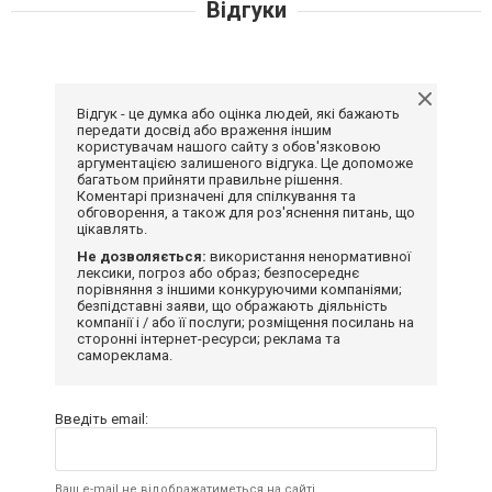
Відгуки
Відгук - це думка або оцінка людей, які бажають
передати досвід або враження іншим
користувачам нашого сайту з обов'язковою
аргументацією залишеного відгука. Це допоможе
багатьом прийняти правильне рішення.
Коментарі призначені для спілкування та
обговорення, а також для роз'яснення питань, що
цікавлять.
Не дозволяється:
використання ненормативної
лексики, погроз або образ; безпосереднє
порівняння з іншими конкуруючими компаніями;
безпідставні заяви, що ображають діяльність
компанії і / або її послуги; розміщення посилань на
сторонні інтернет-ресурси; реклама та
самореклама.
Введіть email:
Ваш e-mail не відображатиметься на сайті