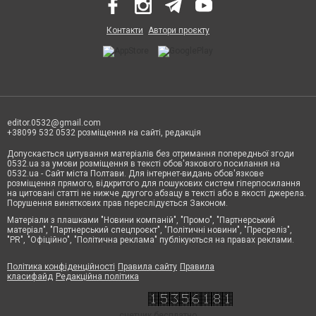
Контакти
Автори проєкту
editor.0532@gmail.com
+38099 532 0532 розміщення на сайті, редакція
Допускається цитування матеріалів без отримання попередньої згоди
0532.ua за умови розміщення в тексті обов'язкового посилання на
0532.ua - Сайт міста Полтави. Для інтернет-видань обов'язкове
розміщення прямого, відкритого для пошукових систем гіперпосилання
на цитовані статті не нижче другого абзацу в тексті або в якості джерела.
Порушення виняткових прав переслідується Законом.
Матеріали з плашками "Новини компаній", "Промо", "Партнерський
матеріал", "Партнерський спецпроєкт", "Політичні новини", "Пресреліз",
"PR", "Офіційно", "Політична реклама" публікуються на правах реклами.
Політика конфіденційності
Правила сайту
Правила
класифайд
Редакційна політика
счетчик бесплатно