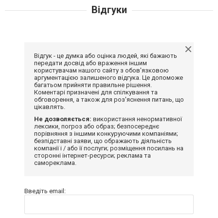
Відгуки
Відгук - це думка або оцінка людей, які бажають
передати досвід або враження іншим
користувачам нашого сайту з обов'язковою
аргументацією залишеного відгука. Це допоможе
багатьом прийняти правильне рішення.
Коментарі призначені для спілкування та
обговорення, а також для роз'яснення питань, що
цікавлять.
Не дозволяється:
використання ненормативної
лексики, погроз або образ; безпосереднє
порівняння з іншими конкуруючими компаніями;
безпідставні заяви, що ображають діяльність
компанії і / або її послуги; розміщення посилань на
сторонні інтернет-ресурси; реклама та
самореклама.
Введіть email: