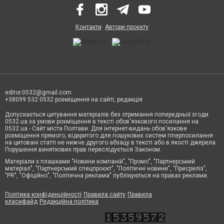
Контакти
Автори проєкту
editor.0532@gmail.com
+38099 532 0532 розміщення на сайті, редакція
Допускається цитування матеріалів без отримання попередньої згоди
0532.ua за умови розміщення в тексті обов'язкового посилання на
0532.ua - Сайт міста Полтави. Для інтернет-видань обов'язкове
розміщення прямого, відкритого для пошукових систем гіперпосилання
на цитовані статті не нижче другого абзацу в тексті або в якості джерела.
Порушення виняткових прав переслідується Законом.
Матеріали з плашками "Новини компаній", "Промо", "Партнерський
матеріал", "Партнерський спецпроєкт", "Політичні новини", "Пресреліз",
"PR", "Офіційно", "Політична реклама" публікуються на правах реклами.
Політика конфіденційності
Правила сайту
Правила
класифайд
Редакційна політика