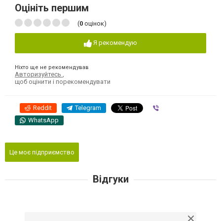
Оцініть першим
(
0
оцінок)
Я рекомендую
Ніхто ще не рекомендував
Авторизуйтесь
,
щоб оцінити і порекомендувати
Reddit
Telegram
Viber
WhatsApp
Це моє підприємство
Відгуки