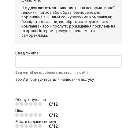
цікавлять.
Не дозволяється:
використання ненормативної
лексики, погроз або образ; безпосереднє
порівняння з іншими конкуруючими компаніями;
безпідставні заяви, що ображають діяльність
компанії і / або її послуги; розміщення посилань на
сторонні інтернет-ресурси; реклама та
самореклама.
Введіть email:
Ваш e-mail не відображатиметься на сайті
або
Авторизуйтесь
для написання відгуку
Обслуговування
0/12
Ціна
0/12
Якість наданих послуг
0/12