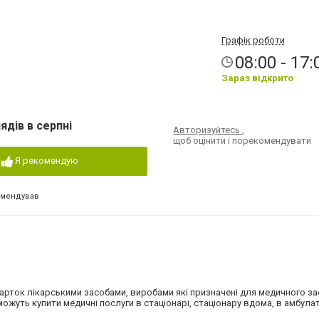
Графік роботи
08:00 - 17:
Зараз відкрито
ядів в серпні
Авторизуйтесь
,
щоб оцінити і порекомендувати
Я рекомендую
омендував
карток лікарськими засобами, виробами які призначені для медичного з
можуть купити медичні послуги в стаціонарі, стаціонару вдома, в амбула