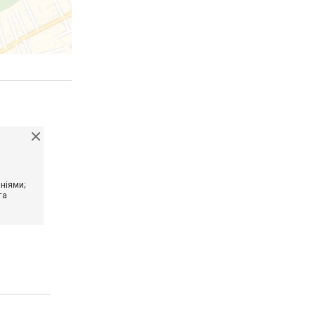
ніями;
та