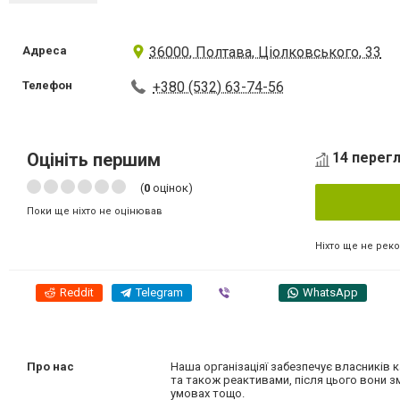
Адреса
36000, Полтава, Ціолковського, 33
Телефон
+380 (532) 63-74-56
Оцініть першим
14 перегл
(
0
оцінок)
Поки ще ніхто не оцінював
Ніхто ще не рек
Reddit
Telegram
Viber
WhatsApp
Про нас
Наша організаціяї забезпечує власників 
та також реактивами, після цього вони з
умовах тощо.