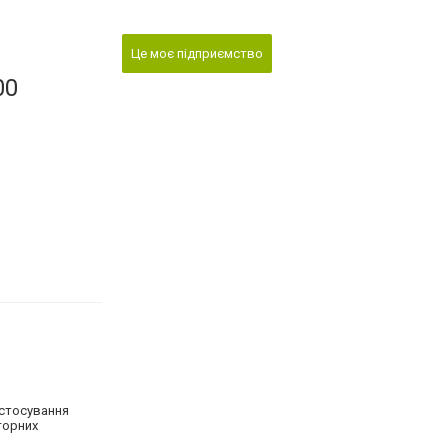
Це моє підприємство
00
астосування
торних