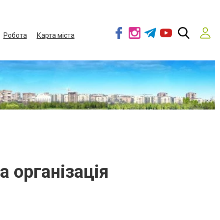
Робота
Карта міста
а організація