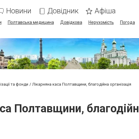
Новини
Довідник
Афіша
и
Полтавська медицина
Довідкова
Нерухомість
Погода
ізації та фонди
Лікарняна каса Полтавщини, благодійна організація
са Полтавщини, благодійн