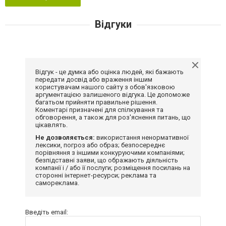
Відгуки
Відгук - це думка або оцінка людей, які бажають
передати досвід або враження іншим
користувачам нашого сайту з обов'язковою
аргументацією залишеного відгука. Це допоможе
багатьом прийняти правильне рішення.
Коментарі призначені для спілкування та
обговорення, а також для роз'яснення питань, що
цікавлять.
Не дозволяється:
використання ненормативної
лексики, погроз або образ; безпосереднє
порівняння з іншими конкуруючими компаніями;
безпідставні заяви, що ображають діяльність
компанії і / або її послуги; розміщення посилань на
сторонні інтернет-ресурси; реклама та
самореклама.
Введіть email: