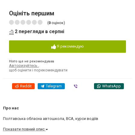
Оцініть першим
(
0
оцінок)
2 перегляди в серпні
Я рекомендую
Ніхто ще не рекомендував
Авторизуйтесь
,
щоб оцінити і порекомендувати
Reddit
Telegram
Viber
WhatsApp
Про нас
Полтавська обласна автошкола, ВСА, курси водіїв
Показати повний опис