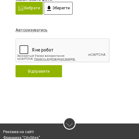
Вибрати
Зберегти
Авторизуватись
Відправити
Реклама на сайті
Франшиза "CitySites"