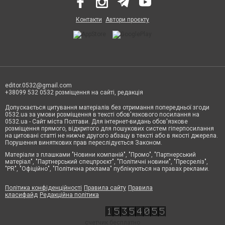
Контакти
Автори проєкту
editor.0532@gmail.com
+38099 532 0532 розміщення на сайті, редакція
Допускається цитування матеріалів без отримання попередньої згоди
0532.ua за умови розміщення в тексті обов'язкового посилання на
0532.ua - Сайт міста Полтави. Для інтернет-видань обов'язкове
розміщення прямого, відкритого для пошукових систем гіперпосилання
на цитовані статті не нижче другого абзацу в тексті або в якості джерела.
Порушення виняткових прав переслідується Законом.
Матеріали з плашками "Новини компаній", "Промо", "Партнерський
матеріал", "Партнерський спецпроєкт", "Політичні новини", "Пресреліз",
"PR", "Офіційно", "Політична реклама" публікуються на правах реклами.
Політика конфіденційності
Правила сайту
Правила
класифайд
Редакційна політика
счетчик бесплатно