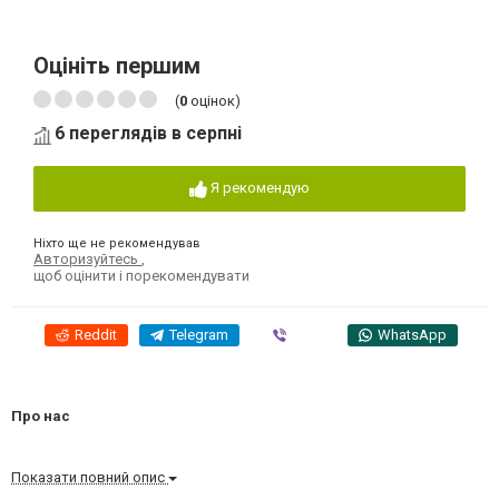
Оцініть першим
(
0
оцінок)
6 переглядів в серпні
Я рекомендую
Ніхто ще не рекомендував
Авторизуйтесь
,
щоб оцінити і порекомендувати
Reddit
Telegram
Viber
WhatsApp
Про нас
Показати повний опис