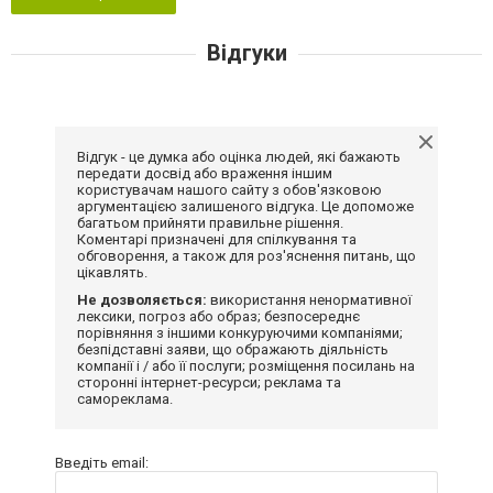
Відгуки
Відгук - це думка або оцінка людей, які бажають
передати досвід або враження іншим
користувачам нашого сайту з обов'язковою
аргументацією залишеного відгука. Це допоможе
багатьом прийняти правильне рішення.
Коментарі призначені для спілкування та
обговорення, а також для роз'яснення питань, що
цікавлять.
Не дозволяється:
використання ненормативної
лексики, погроз або образ; безпосереднє
порівняння з іншими конкуруючими компаніями;
безпідставні заяви, що ображають діяльність
компанії і / або її послуги; розміщення посилань на
сторонні інтернет-ресурси; реклама та
самореклама.
Введіть email: