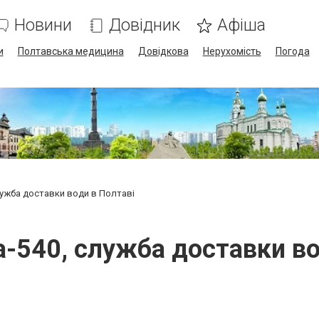
Новини
Довідник
Афіша
и
Полтавська медицина
Довідкова
Нерухомість
Погода
лужба доставки води в Полтаві
а-540, служба доставки во