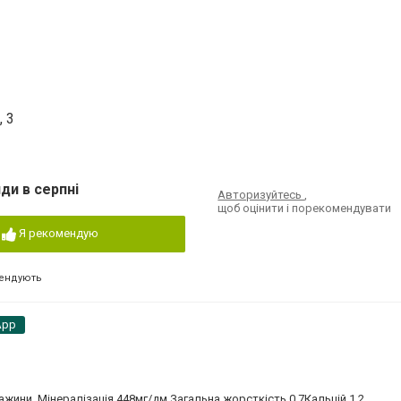
, 3
ди в серпні
Авторизуйтесь
,
щоб оцінити і порекомендувати
Я рекомендую
ендують
App
ажини. Мінералізація 448мг/дм.Загальна жорсткість 0,7Кальцій 1,2