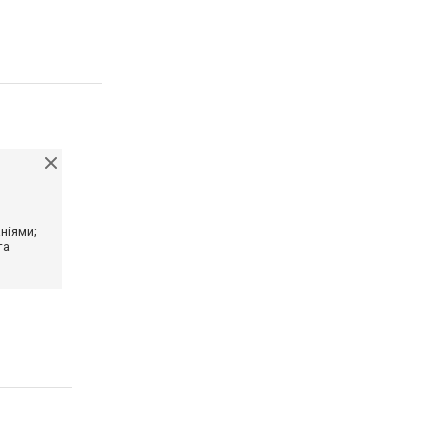
ніями;
та