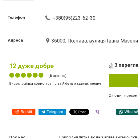
Телефон
+380(95)223-62-30
Адреса
36000, Полтава, вулиця Івана Мазепи
12
дуже добре
3 перегля
(
6
оцінок)
Високі оцінки користувачів за
Якість наданих послуг
2 людини реком
Reddit
Telegram
Viber
Whats
Про нас
Природня питна вода з артезіанської скв