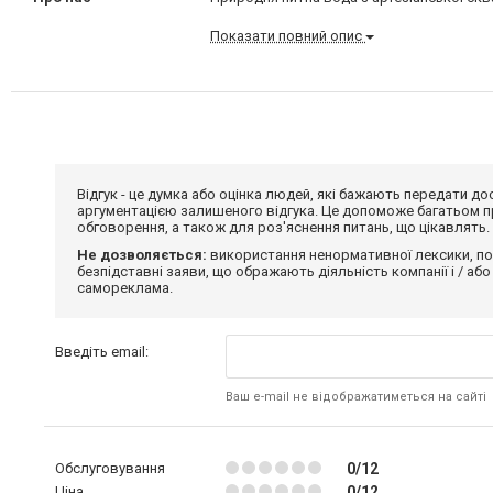
Показати повний опис
Відгук - це думка або оцінка людей, які бажають передати 
аргументацією залишеного відгука. Це допоможе багатьом пр
обговорення, а також для роз'яснення питань, що цікавлять.
Не дозволяється:
використання ненормативної лексики, по
безпідставні заяви, що ображають діяльність компанії і / або
самореклама.
Введіть email:
Ваш e-mail не відображатиметься на сайті
Обслуговування
0/12
Ціна
0/12