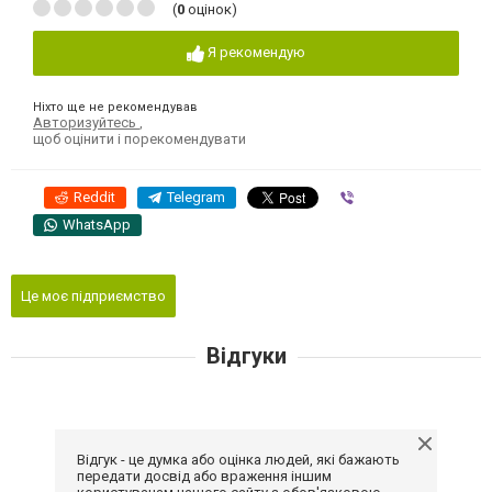
(
0
оцінок)
Я рекомендую
Ніхто ще не рекомендував
Авторизуйтесь
,
щоб оцінити і порекомендувати
Reddit
Telegram
Viber
WhatsApp
Це моє підприємство
Відгуки
Відгук - це думка або оцінка людей, які бажають
передати досвід або враження іншим