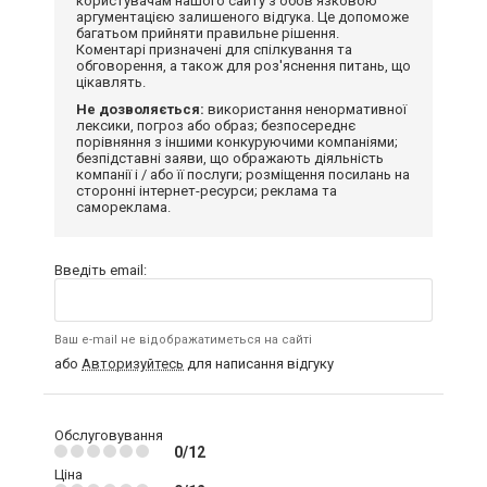
користувачам нашого сайту з обов'язковою
аргументацією залишеного відгука. Це допоможе
багатьом прийняти правильне рішення.
Коментарі призначені для спілкування та
обговорення, а також для роз'яснення питань, що
цікавлять.
Не дозволяється:
використання ненормативної
лексики, погроз або образ; безпосереднє
порівняння з іншими конкуруючими компаніями;
безпідставні заяви, що ображають діяльність
компанії і / або її послуги; розміщення посилань на
сторонні інтернет-ресурси; реклама та
самореклама.
Введіть email:
Ваш e-mail не відображатиметься на сайті
або
Авторизуйтесь
для написання відгуку
Обслуговування
0/12
Ціна