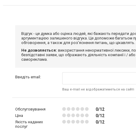
Відгук - це думка або оцінка людей, які бажають передати 
аргументацією залишеного відгука. Це допоможе багатьом пр
обговорення, а також для роз'яснення питань, що цікавлять.
Не дозволяється:
використання ненормативної лексики, по
безпідставні заяви, що ображають діяльність компанії і / або
самореклама.
Введіть email:
Ваш e-mail не відображатиметься на сайті
Обслуговування
0/12
Ціна
0/12
Якість наданих
0/12
послуг