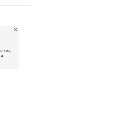
ніями;
та