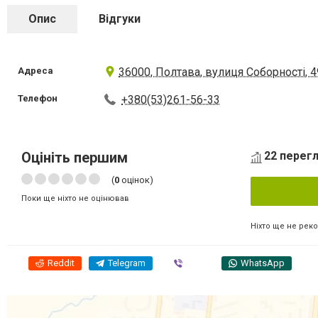
Опис
Відгуки
Адреса
36000, Полтава, вулиця Соборності, 4
Телефон
+380(53)261-56-33
Оцініть першим
22 перегл
(
0
оцінок)
Поки ще ніхто не оцінював
Ніхто ще не рек
Reddit
Telegram
Viber
WhatsApp