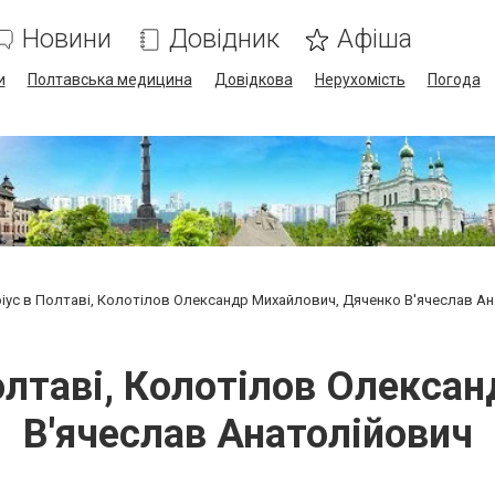
Новини
Довідник
Афіша
и
Полтавська медицина
Довідкова
Нерухомість
Погода
іус в Полтаві, Колотілов Олександр Михайлович, Дяченко В'ячеслав А
олтаві, Колотілов Олекса
В'ячеслав Анатолійович