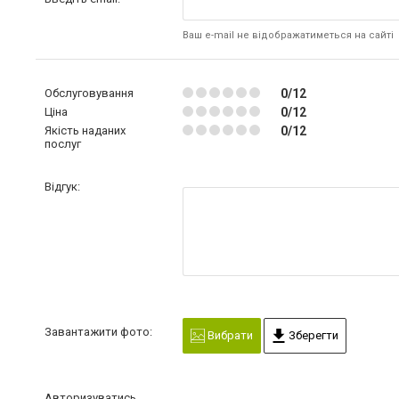
Ваш e-mail не відображатиметься на сайті
Обслуговування
0/12
Ціна
0/12
Якість наданих
0/12
послуг
Відгук:
Завантажити фото:
Вибрати
Зберегти
Авторизуватись