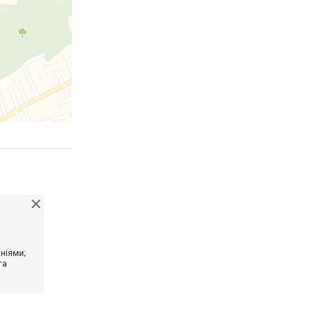
ніями;
та