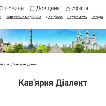
Новини
Довідник
Афіша
и
Полтавська медицина
Довідкова
Нерухомість
Погода
терські
Кав'ярня Діалект
Кав'ярня Діалект