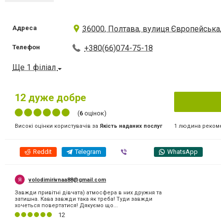
Адреса
36000, Полтава, вулиця Європейська
Телефон
+380(66)074-75-18
Ще 1 філіал
12
дуже добре
(
6
оцінок)
1 людина реком
Високі оцінки користувачів за
Якість наданих послуг
Reddit
Telegram
Viber
WhatsApp
volodimirivnaa88@gmail.com
Завжди привітні дівчата) атмосфера в них дружня та
затишна. Кава завжди така як треба! Туди завжди
хочеться повертатися! Дякуємо що...
12