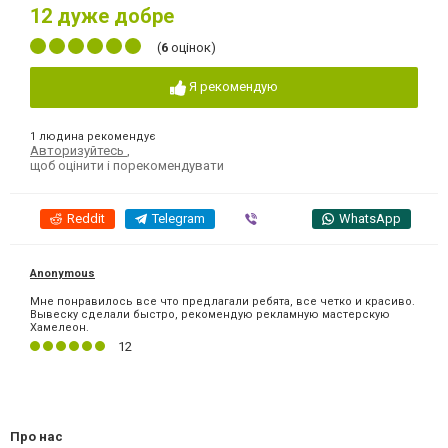
12
дуже добре
(
6
оцінок)
Я рекомендую
1 людина рекомендує
Авторизуйтесь
,
щоб оцінити і порекомендувати
Reddit
Telegram
Viber
WhatsApp
Anonymous
Мне понравилось все что предлагали ребята, все четко и красиво.
Вывеску сделали быстро, рекомендую рекламную мастерскую
Хамелеон.
12
Про нас