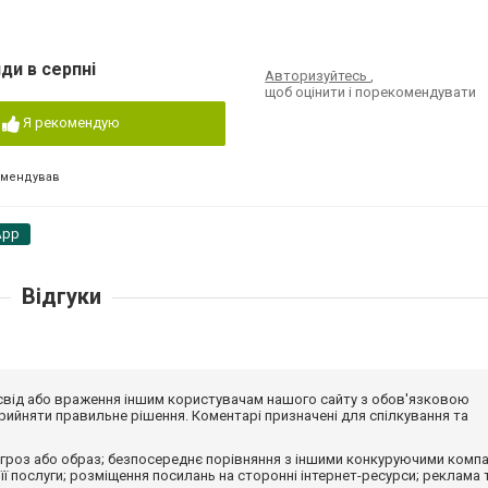
ди в серпні
Авторизуйтесь
,
щоб оцінити і порекомендувати
Я рекомендую
омендував
App
Відгуки
досвід або враження іншим користувачам нашого сайту з обов'язковою
ийняти правильне рішення. Коментарі призначені для спілкування та
гроз або образ; безпосереднє порівняння з іншими конкуруючими компа
 її послуги; розміщення посилань на сторонні інтернет-ресурси; реклама 