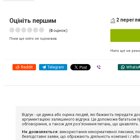
Оцініть першим
2 перегля
(
0
оцінок)
Поки ще ніхто не оцінював
Ніхто ще не рек
Reddit
Telegram
Viber
Whats
Відгук - це думка або оцінка людей, які бажають передати 
аргументацією залишеного відгука. Це допоможе багатьом пр
обговорення, а також для роз'яснення питань, що цікавлять.
Не дозволяється:
використання ненормативної лексики, по
безпідставні заяви, що ображають діяльність компанії і / або