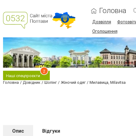
Головна
Дозвілля
Фотозвіт
Оголошення
2
Наші спецпроєкти
Головна
Довідник
Шопінг
Жіночий одяг
Милавица, Milavitsa
Опис
Відгуки