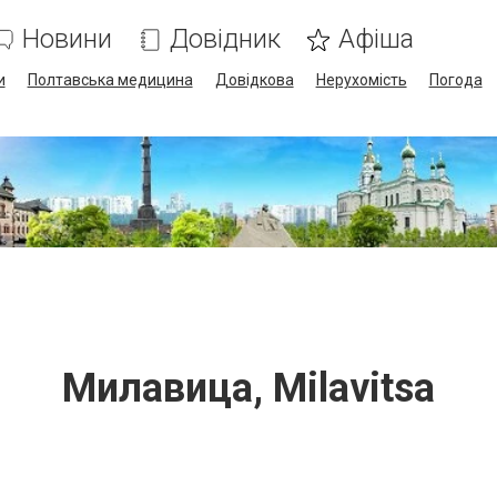
Новини
Довідник
Афіша
и
Полтавська медицина
Довідкова
Нерухомість
Погода
Милавица, Milavitsa