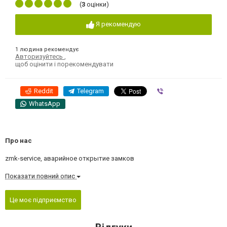
(
3
оцінки)
Я рекомендую
1 людина рекомендує
Авторизуйтесь
,
щоб оцінити і порекомендувати
Reddit
Telegram
Viber
WhatsApp
Про нас
zmk-service, аварийное открытие замков
Показати повний опис
Це моє підприємство