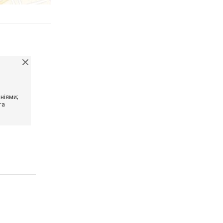
ніями;
та