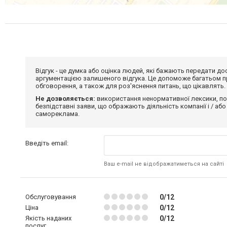
Відгук - це думка або оцінка людей, які бажають передати 
аргументацією залишеного відгука. Це допоможе багатьом пр
обговорення, а також для роз'яснення питань, що цікавлять.
Не дозволяється:
використання ненормативної лексики, по
безпідставні заяви, що ображають діяльність компанії і / або
самореклама.
Введіть email:
Ваш e-mail не відображатиметься на сайті
Обслуговування
0/12
Ціна
0/12
Якість наданих
0/12
послуг