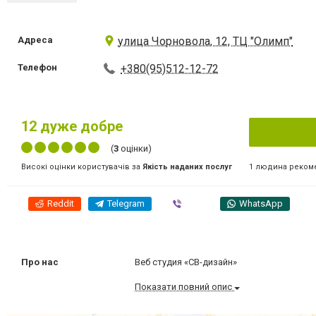
Адреса
улица Чорновола, 12, ТЦ "Олимп"
Телефон
+380(95)512-12-72
12
дуже добре
(
3
оцінки)
1 людина реком
Високі оцінки користувачів за
Якість наданих послуг
Reddit
Telegram
Viber
WhatsApp
Про нас
Веб студия «СВ-дизайн»
Показати повний опис