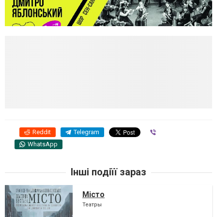
Reddit
Telegram
Viber
WhatsApp
Інші подіїї зараз
Місто
Театры