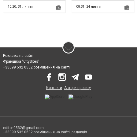
про відповідність на
бензинов...
10:20,
31 липня
08:31,
24 липня
Реклама на сайті
Франшиза "CitySites"
+38099 532 0532 розміщення на сайті
Контакти
Автори проєкту
editor.0532@gmail.com
+38099 532 0532 розміщення на сайті, редакція