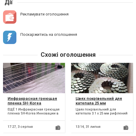
Дії
Рекламувати оголошення
Поскаржитись на оголошення
Схожі оголошення
Инфракрасная греющая
Цвях покрівельний для
пленка SH-Korea
катепала 25 мм
высокого качества.
ЕЩЁ 1 Инфракрасная греющая
Цвях покрівельний для
пленка SH-Korea Инновации в
катепала 3.1 х 25 мм рифлений
мире техники не устают
Додаткові параметри:
удивлять. Создать ую...
комплектуючі для бітумної...
17:27,
3 серпня
13:14,
31 липня