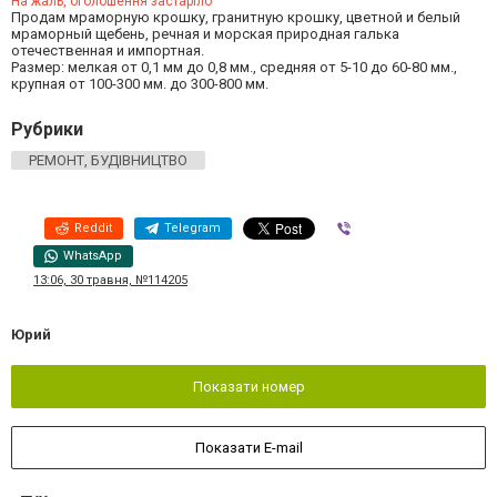
На жаль, оголошення застаріло
Продам мраморную крошку, гранитную крошку, цветной и белый
мраморный щебень, речная и морская природная галька
отечественная и импортная.
Размер: мелкая от 0,1 мм до 0,8 мм., средняя от 5-10 до 60-80 мм.,
крупная от 100-300 мм. до 300-800 мм.
Рубрики
РЕМОНТ, БУДІВНИЦТВО
Reddit
Telegram
Viber
WhatsApp
13:06, 30 травня, №114205
Юрий
Показати номер
Показати E-mail