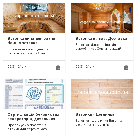
Вагонка липа для сауни,
Вагонка вільха. Доставка
бані. Доставка
Вагонка вільха. Ціна від
виробника . Сорти : вищий
Вагонка липа медоносна –
сорт , 1 -й і 2 -й. Довжина
екологічно чистий матеріал.
вагонки різна . Є...
Розміри: 80(88) х 14 х 2500
(2000; 3000) мм....
08:31,
24 липня
08:31,
24 липня
Сертифікація бензинових
Вагонка - Цеглинка
генераторів, дизельних
Вагонка - Цеглинка Вагонка -
генераторів,
цеглинка є новітнім
Пропонуємо послуги з
акумуляторів, зарядних
матеріалом та стрімко набирає
отримання сертифікату
станцій, буржуйок, печей
популярність! Ваго...
відповідності та декларації