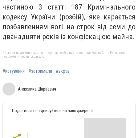
частиною 3 статті 187 Кримінального
кодексу України (розбій), яке карається
позбавленням волі на строк від семи до
дванадцяти років із конфіскацією майна.
Якщо ви помітили помилку, виділіть необхідний текст і натисніть Ctrl + Enter, щоб
повідомити про це редакцію
#катування
#затримали
#вкрав
Анжелика Шараевич
Поділіться та підписуйтесь на наші джерела