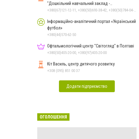
"Дошкільний навчальний заклад -
спеціалізована школа" О.Данько
+380(67)121-12-11, +380(50)693-38-42, +380(50)784-04-59, +380(99)780-86-98
Інформаційно-аналітичний портал «Український
футбол»
+380(44)570-62-50
Офтальмологічний центр "Світогляд" в Полтаві
+380(50)405-20-00, +380(97)405-20-00
Кіт Василь, центр дитячого розвитку
+308 (095) 851 00 37
Додати підприємство
ОГОЛОШЕННЯ