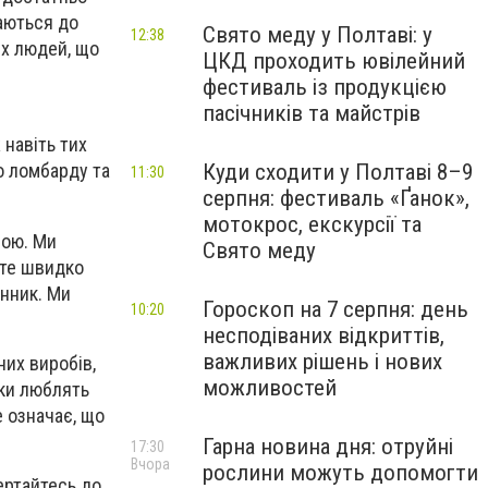
таються до
Свято меду у Полтаві: у
12:38
их людей, що
ЦКД проходить ювілейний
фестиваль із продукцією
пасічників та майстрів
навіть тих
Куди сходити у Полтаві 8–9
о ломбарду та
11:30
серпня: фестиваль «Ґанок»,
мотокрос, екскурсії та
ною. Ми
Свято меду
ете швидко
инник. Ми
Гороскоп на 7 серпня: день
10:20
несподіваних відкриттів,
важливих рішень і нових
их виробів,
можливостей
ки люблять
е означає, що
Гарна новина дня: отруйні
17:30
Вчора
рослини можуть допомогти
ертайтесь до