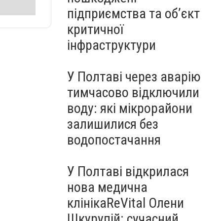
підприємства та об’єкт
критичної
інфраструктури
У Полтаві через аварію
тимчасово відключили
воду: які мікрорайони
залишилися без
водопостачання
У Полтаві відкрилася
нова медична
клінікаReVital Олени
Шкурупій: сучасний