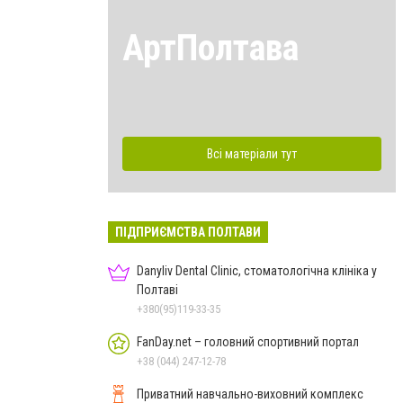
АртПолтава
Всі матеріали тут
ПІДПРИЄМСТВА ПОЛТАВИ
Danyliv Dental Clinic, стоматологічна клініка у
Полтаві
+380(95)119-33-35
FanDay.net – головний спортивний портал
+38 (044) 247-12-78
Приватний навчально-виховний комплекс