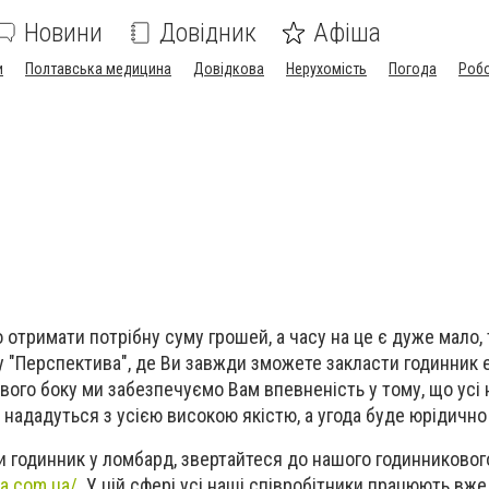
Новини
Довідник
Афіша
и
Полтавська медицина
Довідкова
Нерухомість
Погода
Роб
отримати потрібну суму грошей, а часу на це є дуже мало, 
 "Перспектива", де Ви завжди зможете закласти годинник е
вого боку ми забезпечуємо Вам впевненість у тому, що усі 
 нададуться з усією високою якістю, а угода буде юрідичн
 годинник у ломбард, звертайтеся до нашого годинниковог
va.com.ua/
. У цій сфері усі наші співробітники працюють вж