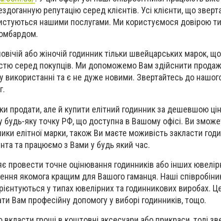
ездоганную репутацію серед клієнтів. Усі клієнти, що звер
ристуються нашими послугами. Ми користуємося довірою т
ломбардом.
овічій або жіночій годинник тільки швейцарських марок, що
стю серед покупців. Ми допоможемо Вам здійснити продаж 
 у використанні та є не дуже новими. Звертайтесь до нашог
г.
ьки продати, але й купити елітний годинник за дешевшою ці
 будь-яку точку РФ, що доступна в Вашому офісі. Ви змож
ники елітної марки, також Ви маєте моживість закласти год
нта та працюємо з Вами у будь який час.
є провести точне оцінювання годинників або інших ювелірн
ення якомога кращим для Вашого гаманця. Наші співробіни
рієнтуються у типах ювелірних та годинникових виробах. Ц
и Вам професійну допомогу у виборі годинників, тощо.
 вкласти гроші в коштовні аксесуари або прикраси, тоді зв