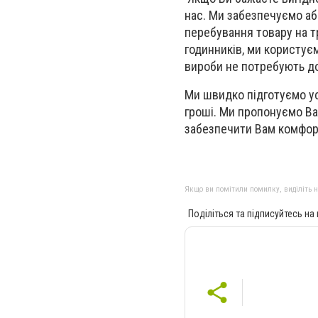
нас. Ми забезпечуємо аб
перебування товару на т
годинників, ми користує
вироби не потребують до
Ми швидко підготуємо ус
гроші. Ми пропонуємо Ва
забезпечити Вам комфор
Якщо ви помітили помилку, виділіть нео
Поділіться та підписуйтесь на