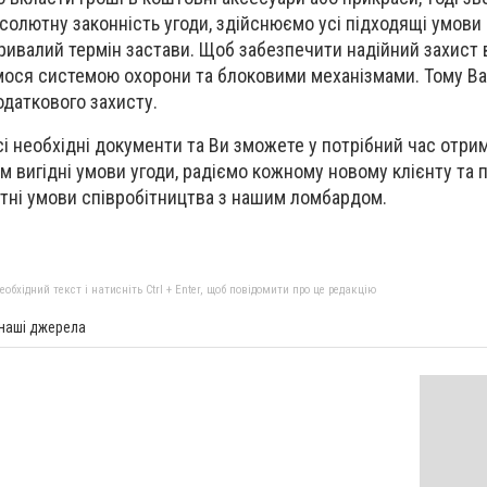
солютну законність угоди, здійснюємо усі підходящі умови
ривалий термін застави. Щоб забезпечити надійний захист 
мося системою охорони та блоковими механізмами. Тому Ва
даткового захисту.
і необхідні документи та Ви зможете у потрібний час отрим
м вигідні умови угоди, радіємо кожному новому клієнту та 
тні умови співробітництва з нашим ломбардом.
бхідний текст і натисніть Ctrl + Enter, щоб повідомити про це редакцію
 наші джерела