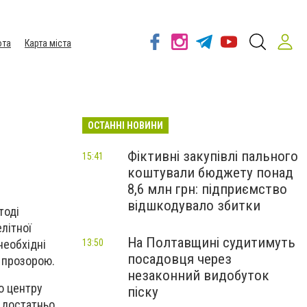
ота
Карта міста
ОСТАННІ НОВИНИ
Фіктивні закупівлі пального
15:41
коштували бюджету понад
8,6 млн грн: підприємство
відшкодувало збитки
тоді
літної
На Полтавщині судитимуть
необхідні
13:50
посадовця через
о прозорою.
незаконний видобуток
о центру
піску
е достатньо