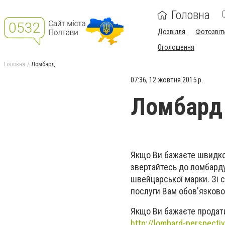
Головна
Дозвілля
Фотозвіт
Оголошення
Головна
Ломбард
07:36, 12 жовтня 2015 р.
Ломбард
Якщо Ви бажаєте швидко 
звертайтесь до ломбарду
швейцарської марки. Зі с
послуги Вам обов'язково
Якщо Ви бажаєте продати
http://lombard-perspecti