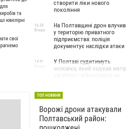
створити ліки нового
 для
покоління
виробів та
ші ювелірні
На Полтавщині дрон влучив
16:20
Вчора
у територію приватного
ати свої
підприємства: поліція
прагнемо
документує наслідки атаки
У Полтаві судитимуть
14:41
Вчора
чоловіка, який ошукав матір
загиблого військового на
1,75 млн гривень
ТОП НОВИНИ
Ворожі дрони атакували
Полтавський район:
пошкоджені