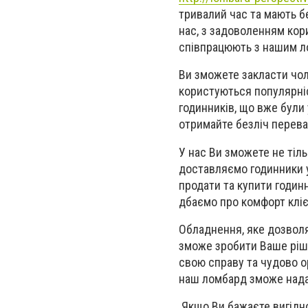
тривалий час та мають б
нас, з задоволенням ко
співпрацюють з нашим 
Ви зможете закласти чол
користуються популярні
годинників, що вже були
отримайте безліч перева
У нас Ви зможете не тіл
доставляємо годинники у
продати та купити годин
дбаємо про комфорт кліє
Обладнення, яке дозволя
зможе зробити Ваше ріш
свою справу та чудово о
наш ломбард зможе надат
Якщо Ви бажаєте вигідно