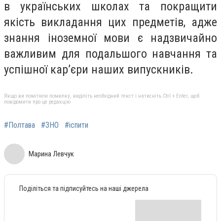
в українських школах та покращити
якість викладання цих предметів, адже
знання іноземної мови є надзвичайно
важливим для подальшого навчання та
успішної кар’єри наших випускників.
Якщо ви помітили помилку, виділіть необхідний текст і натисніть Ctrl + Enter, щоб
повідомити про це редакцію
#Полтава
#ЗНО
#іспити
Марина Левчук
Поділіться та підписуйтесь на наші джерела