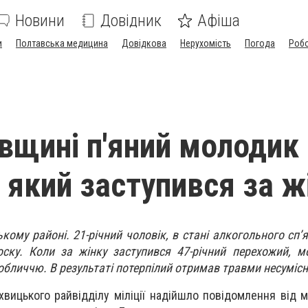
Новини
Довідник
Афіша
и
Полтавська медицина
Довідкова
Нерухомість
Погода
Роб
вщині п'яний молодик
, який заступився за ж
кому районі. 21-річний чоловік, в стані алкогольного сп’
оску. Коли за жінку заступився 47-річний перехожий, 
обличчю. В результаті потерпілий отримав травми несумісн
вицького райвідділу міліції надійшло повідомлення від ме