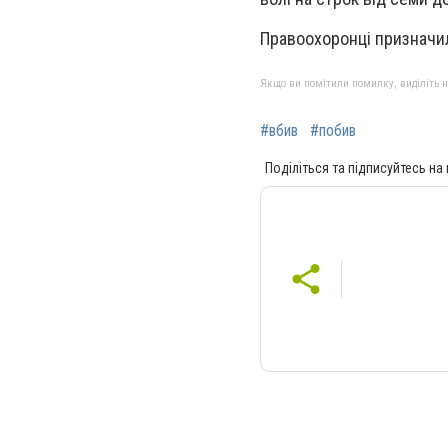
Правоохоронці призначил
Якщо ви помітили помилку, виділіть нео
#вбив
#побив
Поділіться та підписуйтесь на