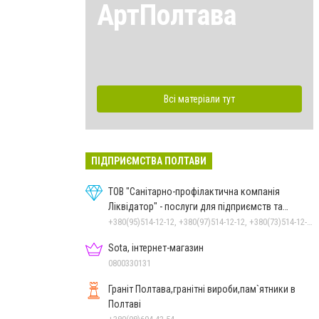
АртПолтава
Всі матеріали тут
ПІДПРИЄМСТВА ПОЛТАВИ
ТОВ "Санітарно-профілактична компанія
Ліквідатор" - послуги для підприємств та
населення
+380(95)514-12-12, +380(97)514-12-12, +380(73)514-12-12
Sota, інтернет-магазин
0800330131
Граніт Полтава,гранітні вироби,пам`ятники в
Полтаві