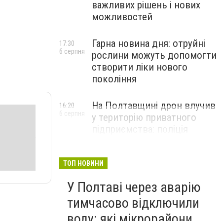
важливих рішень і нових
можливостей
Гарна новина дня: отруйні
17:30
6 серпня
рослини можуть допомогти
створити ліки нового
покоління
На Полтавщині дрон влучив
16:20
6 серпня
у територію приватного
підприємства: поліція
документує наслідки атаки
ТОП НОВИНИ
У Полтаві через аварію
тимчасово відключили
воду: які мікрорайони