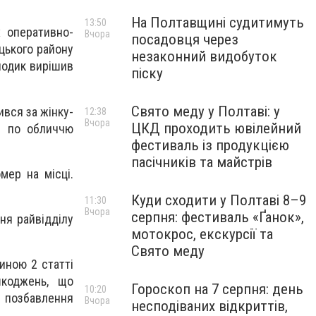
На Полтавщині судитимуть
13:50
х оперативно-
Вчора
посадовця через
ицького району
незаконний видобуток
лодик вирішив
піску
Свято меду у Полтаві: у
ився за жінку-
12:38
Вчора
ЦКД проходить ювілейний
м по обличчю
фестиваль із продукцією
пасічників та майстрів
мер на місці.
Куди сходити у Полтаві 8–9
11:30
Вчора
серпня: фестиваль «Ґанок»,
ня райвідділу
мотокрос, екскурсії та
Свято меду
иною 2 статті
шкоджень, що
Гороскоп на 7 серпня: день
10:20
і позбавлення
Вчора
несподіваних відкриттів,