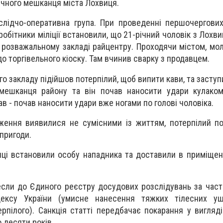
ічного мешканця міста Лохвиця.
 слідчо-оперативна група. При проведенні першочергови
робітники міліції встановили, що 21-річний чоловік з Лохв
у розважальному закладі райцентру. Проходячи містом, мо
о торгівельного кіоску. Там вчинив сварку з продавцем.
го закладу підійшов потерпілий, щоб випити кави, та заступ
мешканця району та він почав наносити удари кулако
ав - почав наносити удари вже ногами по голові чоловіка.
ження виявилися не сумісними із життям, потерпілий по
 пригоди.
ці встановили особу нападника та доставили в приміщен
если до Єдиного реєстру досудових розслідувань за част
дексу України (умисне нанесення тяжких тілесних у
рпілого). Санкція статті передбачає покарання у вигляд
о десяти років.