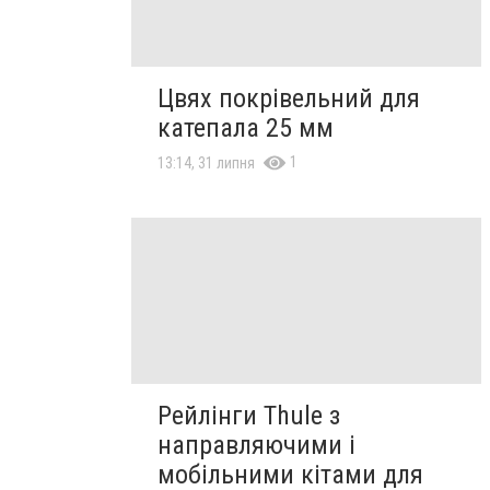
Цвях покрівельний для
катепала 25 мм
1
13:14, 31 липня
Рейлінги Thule з
направляючими і
мобільними кітами для