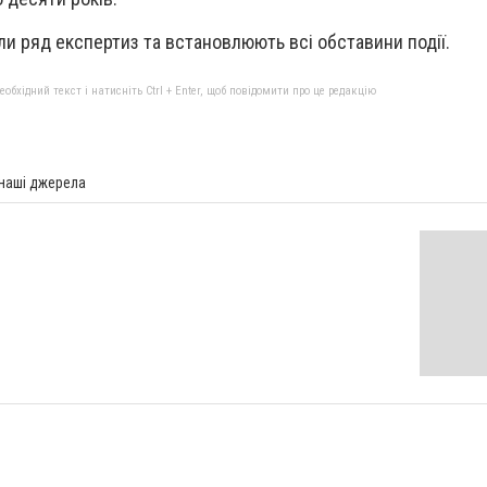
и ряд експертиз та встановлюють всі обставини події.
бхідний текст і натисніть Ctrl + Enter, щоб повідомити про це редакцію
 наші джерела