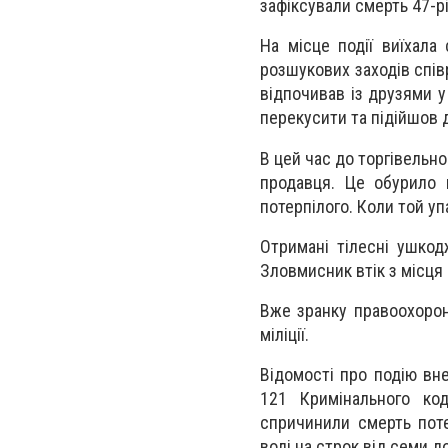
зафіксували смерть 47-р
На місце події виїхала
розшукових заходів спів
відпочивав із друзями 
перекусити та підійшов д
В цей час до торгівельно
продавця. Це обурило 
потерпілого. Коли той уп
Отримані тілесні ушкод
Зловмисник втік з місця
Вже зранку правоохорон
міліції.
Відомості про подію вн
121 Кримінального ко
спричинили смерть поте
волі на строк від семи д