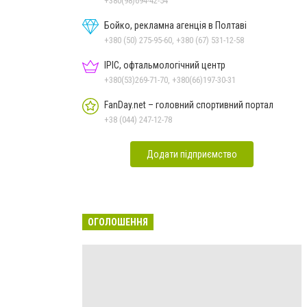
+380(98)694-42-54
Бойко, рекламна агенція в Полтаві
+380 (50) 275-95-60, +380 (67) 531-12-58
ІРІС, офтальмологічний центр
+380(53)269-71-70, +380(66)197-30-31
FanDay.net – головний спортивний портал
+38 (044) 247-12-78
Додати підприємство
ОГОЛОШЕННЯ