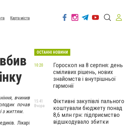
ота
Карта міста
ОСТАННІ НОВИНИ
 вбив
Гороскоп на 8 серпня: день
10:20
сміливих рішень, нових
інку
знайомств і внутрішньої
гармонії
яніння, вчинив
Фіктивні закупівлі пального
15:41
молодик почав
Вчора
коштували бюджету понад
і з життям.
8,6 млн грн: підприємство
відшкодувало збитки
диків. Лікарі