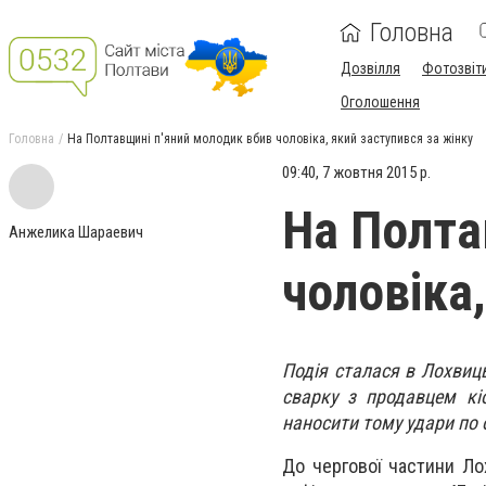
Головна
Дозвілля
Фотозвіт
Оголошення
Головна
На Полтавщині п'яний молодик вбив чоловіка, який заступився за жінку
09:40, 7 жовтня 2015 р.
На Полта
Анжелика Шараевич
чоловіка
Подія сталася в Лохвиць
сварку з продавцем кі
наносити тому удари по 
До чергової частини Лох