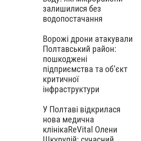
залишилися без
водопостачання
Ворожі дрони атакували
Полтавський район:
пошкоджені
підприємства та об’єкт
критичної
інфраструктури
У Полтаві відкрилася
нова медична
клінікаReVital Олени
Шкурупій: сучасний