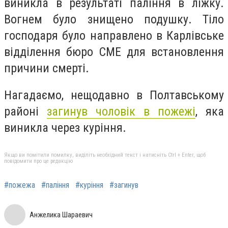
виникла в результаті паління в ліжку.
Вогнем було знищено подушку. Тіло
господаря було направлено в Карлівське
відділення бюро СМЕ для встановлення
причини смерті.
Нагадаємо, нещодавно в Полтавському
районі
загинув чоловік в пожежі
, яка
виникла через куріння.
Якщо ви помітили помилку, виділіть необхідний текст і натисніть Ctrl + Enter, щоб
повідомити про це редакцію
#пожежа
#паління
#куріння
#загинув
Анжелика Шараевич