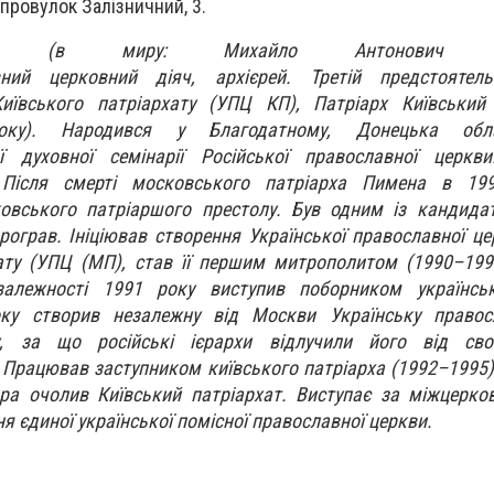
провулок Залізничний, 3.
ет (в миру: Михайло Антонович Ден
вний церковний діяч, архієрей. Третій предстоятель
иївського патріархату (УПЦ КП), Патріарх Київський і
ку). Народився у Благодатному, Донецька обл
ї духовної семінарії Російської православної церкв
Після смерті московського патріарха Пимена в 19
овського патріаршого престолу. Був одним із кандидат
рограв. Ініціював створення Української православної це
ату (УПЦ (МП), став її першим митрополитом (1990–199
залежності 1991 року виступив поборником українськ
оку створив незалежну від Москви Українську правос
ту, за що російські ієрархи відлучили його від св
 Працював заступником київського патріарха (1992–1995).
ра очолив Київський патріархат. Виступає за міжцерко
ня єдиної української помісної православної церкви.