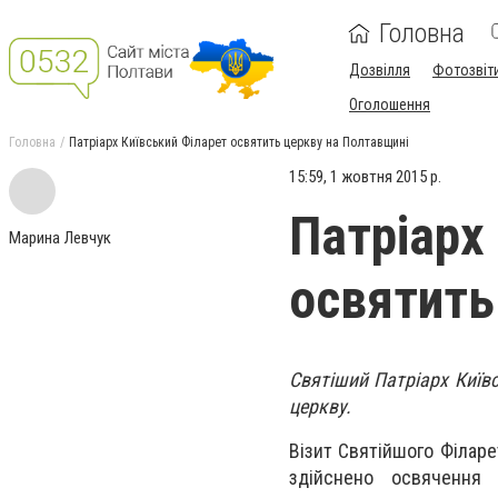
Головна
Дозвілля
Фотозвіт
Оголошення
Головна
Патріарх Київський Філарет освятить церкву на Полтавщині
15:59, 1 жовтня 2015 р.
Патріарх
Марина Левчук
освятить
Святіший Патріарх Київс
церкву.
Візит Святійшого Філаре
здійснено освячення 