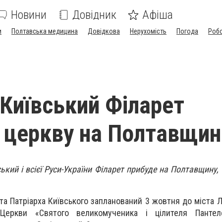
Новини
Довідник
Афіша
и
Полтавська медицина
Довідкова
Нерухомість
Погода
Роб
 Київський Філарет
 церкву на Полтавщин
ький і всієї Руси-України Філарет прибуде на Полтавщину,
та Патріарха Київського запланований 3 жовтня до міста Л
Церкви «Святого великомученика і цілителя Пантел