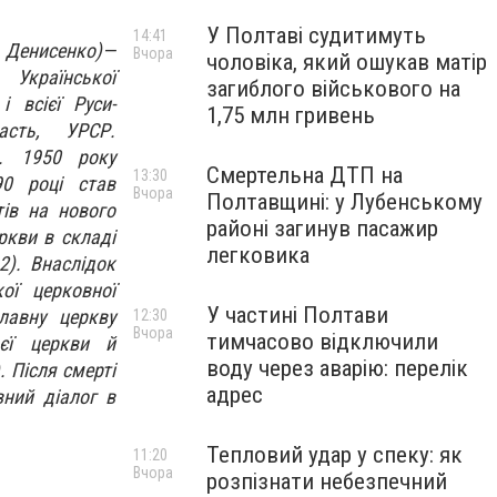
У Полтаві судитимуть
14:41
исенко)—
Вчора
чоловіка, який ошукав матір
 Української
загиблого військового на
 всієї Руси-
1,75 млн гривень
асть, УРСР.
и. 1950 року
Смертельна ДТП на
13:30
90 році став
Вчора
Полтавщині: у Лубенському
ів на нового
районі загинув пасажир
ркви в складі
легковика
2). Внаслідок
ої церковної
У частині Полтави
лавну церкву
12:30
Вчора
тимчасово відключили
оєї церкви й
воду через аварію: перелік
 Після смерті
адрес
вний діалог в
Тепловий удар у спеку: як
11:20
Вчора
розпізнати небезпечний