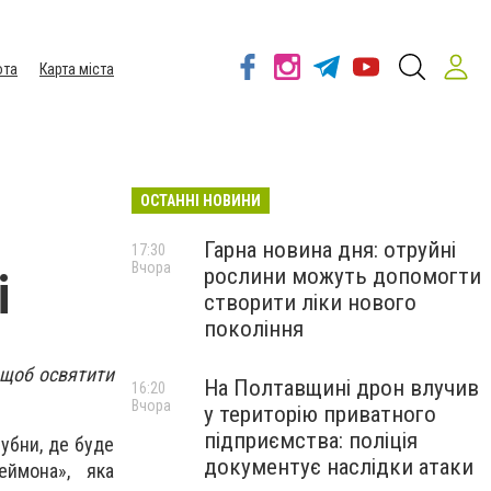
ота
Карта міста
ОСТАННІ НОВИНИ
Гарна новина дня: отруйні
17:30
Вчора
рослини можуть допомогти
і
створити ліки нового
покоління
 щоб освятити
На Полтавщині дрон влучив
16:20
Вчора
у територію приватного
підприємства: поліція
убни, де буде
документує наслідки атаки
еймона», яка