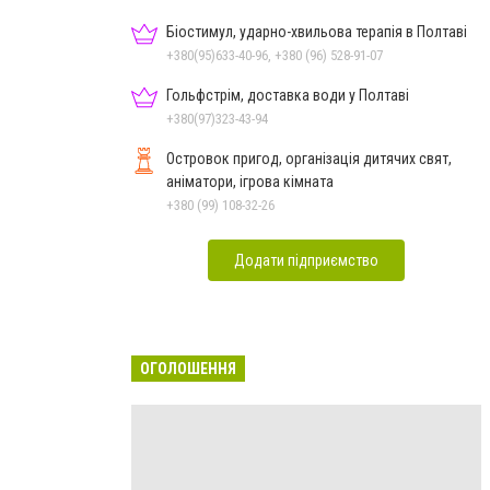
Біостимул, ударно-хвильова терапія в Полтаві
+380(95)633-40-96, +380 (96) 528-91-07
Гольфстрім, доставка води у Полтаві
+380(97)323-43-94
Островок пригод, організація дитячих свят,
аніматори, ігрова кімната
+380 (99) 108-32-26
Додати підприємство
ОГОЛОШЕННЯ