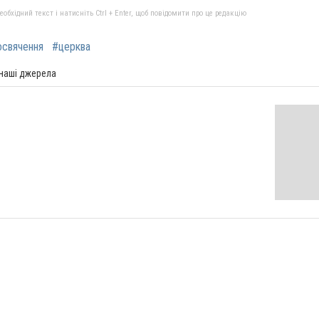
бхідний текст і натисніть Ctrl + Enter, щоб повідомити про це редакцію
освячення
#церква
 наші джерела