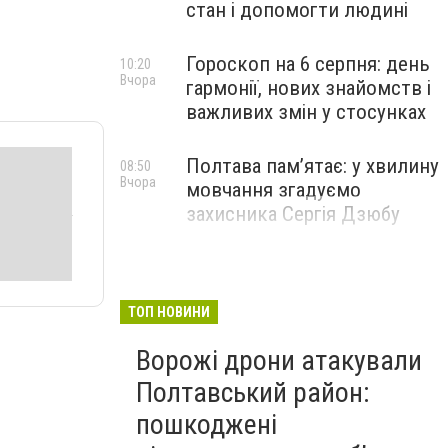
стан і допомогти людині
Гороскоп на 6 серпня: день
10:20
Вчора
гармонії, нових знайомств і
важливих змін у стосунках
Полтава пам’ятає: у хвилину
08:50
Вчора
мовчання згадуємо
захисника Сергія Дзюбу
ТОП НОВИНИ
Ворожі дрони атакували
Полтавський район:
пошкоджені