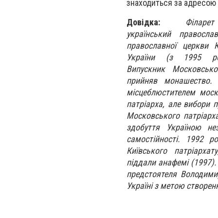
знаходиться за адресою 
Довідка:
Філар
український правосла
православної церкви К
України (з 1995 ро
Випускник Московсько
прийняв монашество. 
місцеблюстителем моск
патріарха, але вибори п
Московського патріарх
здобуття Україною не
самостійності. 1992 р
Київського патріарха
піддали анафемі (1997).
предстоятеля Володими
Україні з метою створен