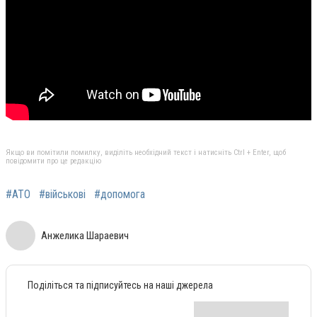
Якщо ви помітили помилку, виділіть необхідний текст і натисніть Ctrl + Enter, щоб
повідомити про це редакцію
#АТО
#військові
#допомога
Анжелика Шараевич
Поділіться та підписуйтесь на наші джерела