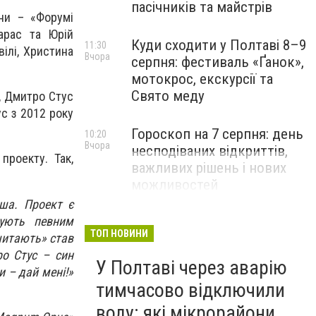
пасічників та майстрів
ни – «Форумі
Тарас та Юрій
Куди сходити у Полтаві 8–9
11:30
ілі, Христина
Вчора
серпня: фестиваль «Ґанок»,
мотокрос, екскурсії та
Свято меду
, Дмитро Стус
ус з 2012 року
Гороскоп на 7 серпня: день
10:20
Вчора
несподіваних відкриттів,
проекту. Так,
важливих рішень і нових
можливостей
рша. Проект є
гують певним
ТОП НОВИНИ
читають» став
ро Стус – син
У Полтаві через аварію
и – дай мені!»
тимчасово відключили
воду: які мікрорайони