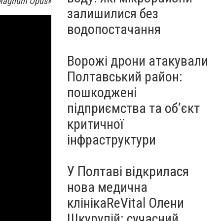
«Magnum Opus»
залишилися без
водопостачання
Ворожі дрони атакували
Полтавський район:
пошкоджені
підприємства та об’єкт
критичної
інфраструктури
У Полтаві відкрилася
нова медична
клінікаReVital Олени
Шкурупій: сучасний