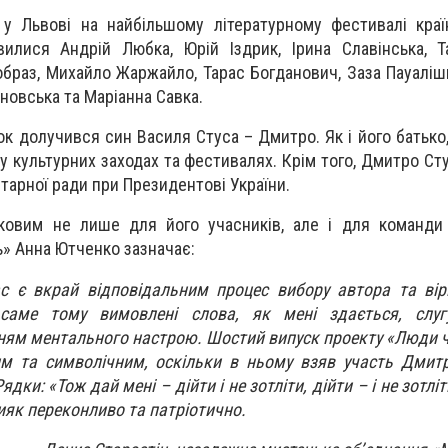
у Львові на найбільшому літературному фестивалі краї
вилися Андрій Любка, Юрій Іздрик, Ірина Славінська, 
образ, Михайло Жаржайло, Тарас Богданович, Заза Пауалішв
новська та Маріанна Савка.
к долучився син Василя Стуса – Дмитро. Як і його батько
у культурних заходах та фестивалях. Крім того, Дмитро Ст
тарної ради при Президентові України.
ковим не лише для його учасників, але і для команди 
» Анна Ютченко зазначає:
ас є вкрай відповідальним процес вибору автора та ві
саме тому вимовлені слова, як мені здається, слу
ням ментального настрою. Шостий випуск проекту «Люди 
им та символічним, оскільки в ньому взяв участь Дмит
дки: «Тож дай мені – дійти і не зотліти, дійти – і не зотліт
бияк переконливо та патріотично.