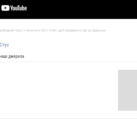
бхідний текст і натисніть Ctrl + Enter, щоб повідомити про це редакцію
Стус
 наші джерела