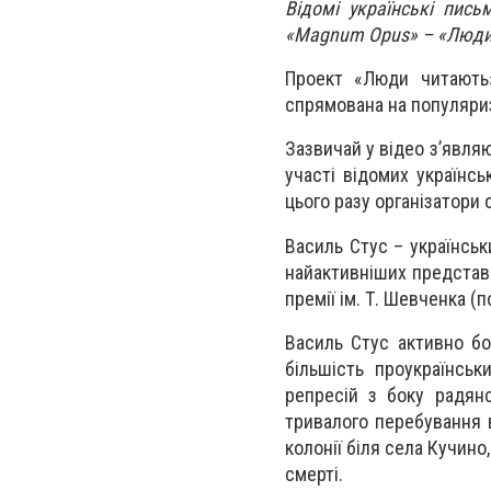
Відомі українські пис
«Magnum Opus» – «Люди 
Проект «Люди читають»
спрямована на популяриз
Зазвичай у відео з’явля
участі відомих українс
цього разу організатори 
Василь Стус – українськ
найактивніших представн
премії ім. Т. Шевченка (п
Василь Стус активно бо
більшість проукраїнськ
репресій з боку радянс
тривалого перебування в
колонії біля села Кучино
смерті.