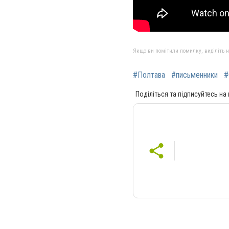
Якщо ви помітили помилку, виділіть нео
#Полтава
#письменники
#
Поділіться та підписуйтесь на