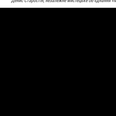
Денис Старостін, незалежне мистецьке об’єднання 