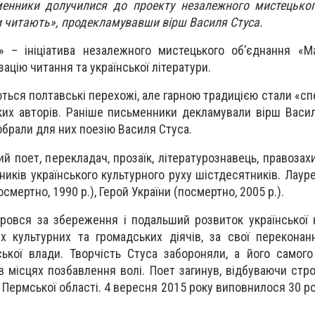
ьменники долучилися до проекту незалежного мистецько
читають», продекламувавши вірш Василя Стуса.
 – ініціатива незалежного мистецького об’єднання «M
ацію читання та української літератури.
ються полтавські перехожі, але гарною традицією стали «с
ьких авторів. Раніше письменники декламували вірш Васи
обрали для них поезію Василя Стуса.
ий поет, перекладач, прозаїк, літературознавець, правозах
иків українського культурного руху шістдесятників. Лаур
осмертно, 1990 р.), Герой України (посмертно, 2005 р.).
ровся за збереження і подальший розвиток української к
их культурних та громадських діячів, за свої переконан
ької влади. Творчість Стуса забороняли, а його самог
 місцях позбавлення волі. Поет загинув, відбуваючи стро
, Пермської області. 4 вересня 2015 року виповнилося 30 ро