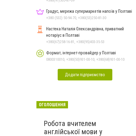
+380(97)505-87-09
Градус, мережа супермаркетів напоїв у Полтаві
+380 (532) 50-94-70, +380(53)250-81-30
Настека Наталія Олександрівна, приватний
нотаріус в Полтаві
+380(67)258-16-81, +380(95)403-35-53
Формат, інтернет-провайдер у Полтаві
0800310010, +380(50)931-00-10, +380(68)931-00-10
Додати підприємство
ОГОЛОШЕННЯ
Робота вчителем
англійської мови у