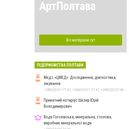
АртПолтава
Всі матеріали тут
ПІДПРИЄМСТВА ПОЛТАВИ
Мед.L «ЦМЕД». Дослідження, діагностика,
лікування
+380(50)511-77-47, +380(67)511-77-47, +380(53)257-08-18
Приватний нотаріус Шкляр Юрій
Володимирович
Вода Гоголівська, мінеральна, столова,
виробник мінеральної води