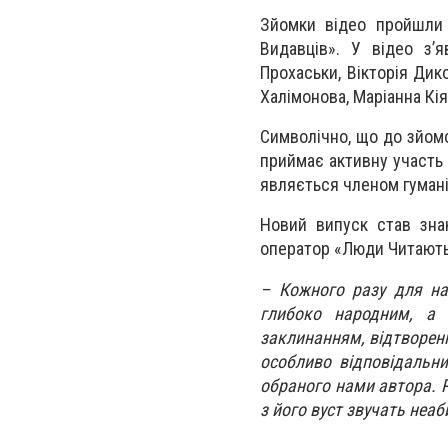
Зйомки відео пройшли 
Видавців». У відео з’я
Прохаськи, Вікторія Дик
Халімонова, Маріанна Кія
Символічно, що до зйомо
приймає активну участь 
являється членом гумані
Новий випуск став зна
оператор «Люди Читають
–​ Кожного разу для н
глибоко народним, а 
заклинанням, відтворен
особливо відповідальн
обраного нами автора. Ря
з його вуст звучать неа