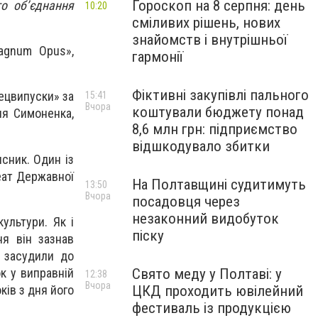
Гороскоп на 8 серпня: день
го об’єднання
10:20
сміливих рішень, нових
знайомств і внутрішньої
agnum Opus»,
гармонії
Фіктивні закупівлі пального
пецвипуски» за
15:41
Вчора
коштували бюджету понад
ля Симоненка,
8,6 млн грн: підприємство
відшкодувало збитки
исник. Один із
еат Державної
На Полтавщині судитимуть
13:50
Вчора
посадовця через
незаконний видобуток
ультури. Як і
піску
ня він зазнав
о засудили до
к у виправній
Свято меду у Полтаві: у
12:38
Вчора
ків з дня його
ЦКД проходить ювілейний
фестиваль із продукцією