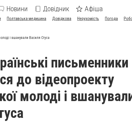
Новини
Довідник
Афіша
и
Полтавська медицина
Довідкова
Нерухомість
Погода
Роб
молоді і вшанували Василя Стуса
країнські письменники
ся до відеопроекту
кої молоді і вшанувал
туса