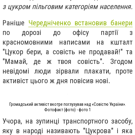
з цукром пільговим категоріям населення.
Раніше
Чередніченко встановив банери
по дорозі до офісу партії з
красномовними написами на кшталт
"Цукор бери, а совість не продавай!" та
"Мамай, де ж твоя совість". Згодом
невідомі люди зірвали плакати, проте
активіст цього ж дня повісив нові.
Громадський активіст вкотре поглузував над «Совістю України».
Фотофакт (фото) - фото 1
Учора, на зупинці транспортного засобу,
яку в народі називають "Цукрова" і яка