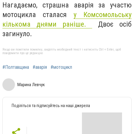
Нагадаємо, страшна аварія за участю
мотоцикла сталася
у Комсомольську
кількома днями раніше.
Двоє осіб
загинуло.
Якщо ви помітили помилку, виділіть необхідний текст і натисніть Ctrl + Enter, щоб
повідомити про це редакцію
#Полтавщина
#аварія
#мотоцикл
Марина Левчук
Поділіться та підписуйтесь на наші джерела