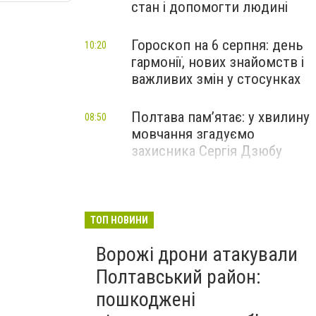
стан і допомогти людині
Гороскоп на 6 серпня: день
10:20
гармонії, нових знайомств і
важливих змін у стосунках
Полтава пам’ятає: у хвилину
08:50
мовчання згадуємо
захисника Сергія Дзюбу
ТОП НОВИНИ
Ворожі дрони атакували
Полтавський район:
пошкоджені