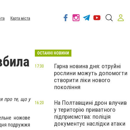
ота
Карта міста
ОСТАННІ НОВИНИ
вбила
Гарна новина дня: отруйні
17:30
рослини можуть допомогти
створити ліки нового
покоління
я про те, що у
На Полтавщині дрон влучив
16:20
у територію приватного
підприємства: поліція
тельне ножове
документує наслідки атаки
о дня подружжя