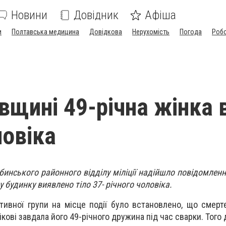
Новини
Довідник
Афіша
и
Полтавська медицина
Довідкова
Нерухомість
Погода
Роб
вщині 49-річна жінка 
ловіка
бинського районного відділу міліції надійшло повідомленн
 будинку виявлено тіло 37- річного чоловіка.
ативної групи на місце події було встановлено, що смер
ікові завдала його 49-річного дружина під час сварки. Тог