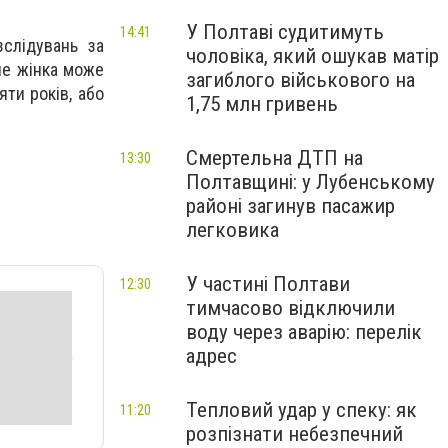
У Полтаві судитимуть
14:41
слідувань за
чоловіка, який ошукав матір
не жінка може
загиблого військового на
ти років, або
1,75 млн гривень
Смертельна ДТП на
13:30
Полтавщині: у Лубенському
районі загинув пасажир
легковика
У частині Полтави
12:30
тимчасово відключили
воду через аварію: перелік
адрес
Тепловий удар у спеку: як
11:20
розпізнати небезпечний