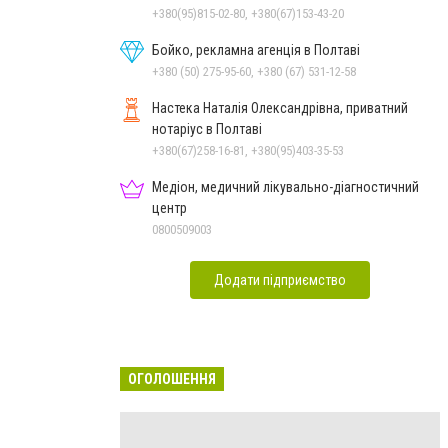
+380(95)815-02-80, +380(67)153-43-20
Бойко, рекламна агенція в Полтаві
+380 (50) 275-95-60, +380 (67) 531-12-58
Настека Наталія Олександрівна, приватний
нотаріус в Полтаві
+380(67)258-16-81, +380(95)403-35-53
Медіон, медичний лікувально-діагностичний
центр
0800509003
Додати підприємство
ОГОЛОШЕННЯ