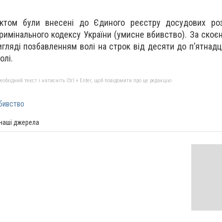
ктом були внесені до Єдиного реєстру досудових роз
римінального кодексу України (умисне вбивство). За скоє
гляді позбавленням волі на строк від десяти до п’ятнадця
олі.
бхідний текст і натисніть Ctrl + Enter, щоб повідомити про це редакцію
бивство
 наші джерела