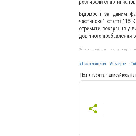
розпивали спиртні напої.
Відомості за даним фа
частиною 1 статті 115 К
отримати покарання у ви
довічного позбавлення в
Якщо ви помітили помилку, виділіть нео
#Полтавщина
#смерть
#в
Поділіться та підписуйтесь на