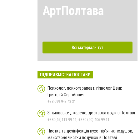
АртПолтава
Всі матеріали тут
ПІДПРИЄМСТВА ПОЛТАВИ
Психолог, психотерапевт, гіпнолог Цвик
Григорій Сергійович
+38 099 943 43 31
Зіньківське джерело, доставка води в Полтаві
+380(67)111-99-11, +380 (50) 406-99-11
Чистка та дезінфекція пухо-пір´яних подушок,
майстерня чистки подушок в Полтаві