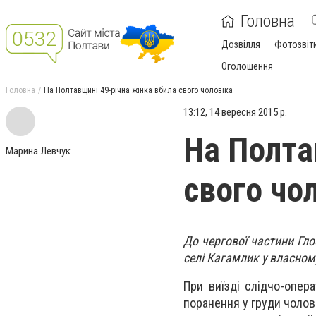
Головна
Дозвілля
Фотозвіт
Оголошення
Головна
На Полтавщині 49-річна жінка вбила свого чоловіка
13:12, 14 вересня 2015 р.
На Полта
Марина Левчук
свого чо
До чергової частини Гло
селі Кагамлик у власному
При виїзді слідчо-опер
поранення у груди чолов