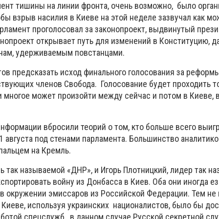
нт тишины на линии фронта, очень возможно, было орган
обы взрыв насилия в Киеве на этой неделе зазвучал как мо
парламент проголосовал за законопроект, выдвинутый през
нопроект открывает путь для изменений в Конституцию, 
нам, удерживаемым повстанцами.
тов предсказать исход финального голосования за реформы
твующих членов Свобода. Голосование будет проходить т
и многое может произойти между сейчас и потом в Киеве, в
нформации вбросили теорий о том, кто больше всего выигр
1 августа под стенами парламента. Большинство аналитико
пальцем на Кремль.
ь так называемой «ДНР», и Игорь Плотницкий, лидер так н
спортировать войну из Донбасса в Киев. Оба они иногда е
 в окружении эмиссаров из Российской Федерации. Тем не 
в Киеве, используя украинских националистов, было бы до
аботой спецслужб, в данном случае Русской секретной сл