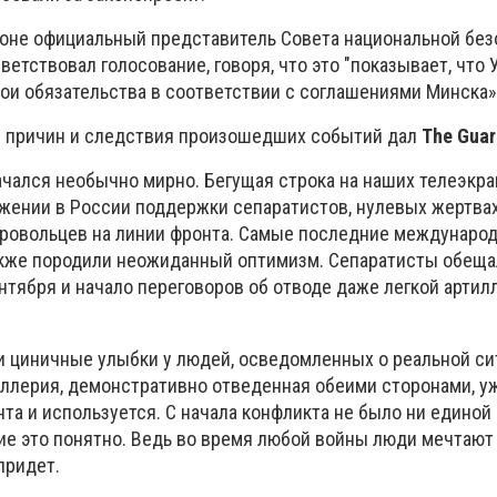
тоне официальный представитель Совета национальной бе
ветствовал голосование, говоря, что это "показывает, что 
ои обязательства в соответствии с соглашениями Минска»
з причин и следствия произошедших событий дал
The Guar
ачался необычно мирно. Бегущая строка на наших телеэкра
ижении в России поддержки сепаратистов, нулевых жертва
бровольцев на линии фронта. Самые последние междунар
акже породили неожиданный оптимизм. Сепаратисты обеща
нтября и начало переговоров об отводе даже легкой артил
 циничные улыбки у людей, осведомленных о реальной си
иллерия, демонстративно отведенная обеими сторонами, у
та и используется. С начала конфликта не было ни единой 
ие это понятно. Ведь во время любой войны люди мечтают 
придет.