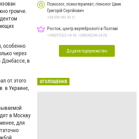
изован
Психолог, психотерапевт, гіпнолог Цвик
жно громче.
Григорій Сергійович
+38 099 943 43 31
идентом
дающих
Росток, центр вертебрології в Полтаві
+380(97)522-18-18, +380(95)246-24-28
, особенно
Додати підприємство
олько через
 Донбассе, в
ал от этого
ОГОЛОШЕННЯ
в в Украине,
азываемой
здят в Москву
менее, для
статочно
ужбой.