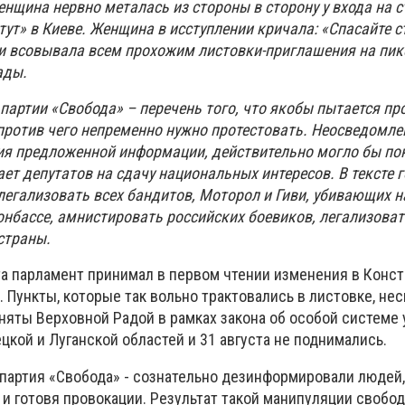
енщина нервно металась из стороны в сторону у входа на 
ут» в Киеве. Женщина в исступлении кричала: «Спасайте ст
и всовывала всем прохожим листовки-приглашения на пике
ады.
партии «Свобода» – перечень того, что якобы пытается пр
против чего непременно нужно протестовать. Неосведомл
ния предложенной информации, действительно могло бы пок
т депутатов на сдачу национальных интересов. В тексте 
легализовать всех бандитов, Моторол и Гиви, убивающих 
онбассе, амнистировать российских боевиков, легализоват
страны.
ста парламент принимал в первом чтении изменения в Конс
 Пункты, которые так вольно трактовались в листовке, не
няты Верховной Радой в рамках закона об особой системе
кой и Луганской областей и 31 августа не поднимались.
 партия «Свобода» - сознательно дезинформировали людей
 готовя провокации. Результат такой манипуляции свобо