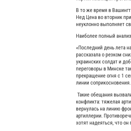
В то же время в Вашинг
Нед Цена во вторник при
неуклонно выполняет св
Наиболее полный анали
«Последний день лета н
рассказала о резком сн
украинских солдат и до
переговоры в Минске т
прекращение огня с 1 се
линии соприкосновения.
Такие обещания вызвали
конфликта: тяжелая арт
вернулась на линию фрон
артиллерии. Противореч
хотят надеяться, что он 