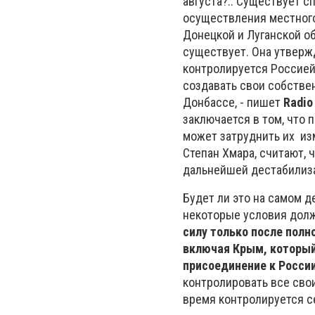
августа?.. Существует с
осуществления местног
Донецкой и Луганской о
существует. Она утвержд
контролируется Россией
создавать свои собствен
Донбассе, - пишет
Radio
заключается в том, что 
может затруднить их из
Степан Хмара, считают, 
дальнейшей дестабилиза
Будет ли это на самом д
некоторые условия дол
силу только после полн
включая Крым, который
присоединение к России
контролировать все свои
время контролируется с