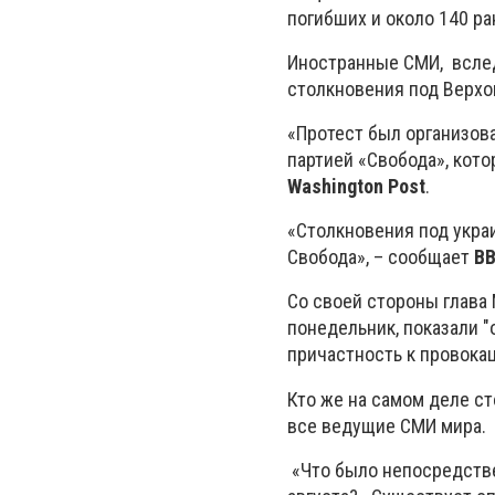
погибших и около 140 ра
Иностранные СМИ, вслед
столкновения под Верхо
«Протест был организов
партией «Свобода», кот
Washington Post
.
«Столкновения под укра
Свобода», – сообщает
В
Со своей стороны глава
понедельник, показали 
причастность к провока
Кто же на самом деле ст
все ведущие СМИ мира.
«Что было непосредств