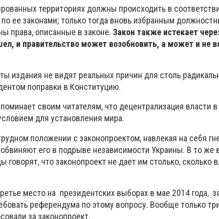
ированных территориях должны происходить в соответстви
 по ее законами; только тогда вновь избранным должност
ы права, описанные в законе.
Закон также истекает чере
шел, и правительство может возобновить, а может и не 
ты издания не видят реальных причин для столь радикаль
ентом поправки в Конституцию.
апоминает своим читателям, что децентрализация власти в
словием для установления мира.
трудном положении с законопроектом, навлекая на себя гн
 обвиняют его в подрыве независимости Украины. В то же 
 говорят, что законопроект не дает им столько, сколько вл
ретье место на президентских выборах в мае 2014 года, з
ребовать референдума по этому вопросу. Вообще только три
совали за законопроект.