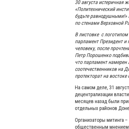
30 августа истеричная ж
«Политехнический инстит
будьте равнодушными!» 
по стенами Верховной Р
В листовке с логотипом 
парламент Президент и 
человеку, после прочте
Петр Порошенко подбивае
что парламент намерен 
соотечественников на Д
протекторат на востоке 
На самом деле, 31 авгу
децентрализации власти.
месяцев назад были при
отдельных районов Донец
Организаторы митинга –
общественным мнением и