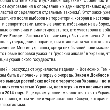
порная статья в конституционной поправке - "Особенности
о самоуправления в определенных административных еди
бластей определяются отдельным законом". Этот закон уж
ает, что после выборов на территории, которая в настоя
 и сепаратистами, местные власти, избранные на выборах,
ные ополчения и амнистировать тех, кто участвовал в вой
 Free Europe
. - Законы в Украине могут быть изменены. Заг
после утверждения поправок, они становятся частью консти
менение. Многие украинцы, среди них бывший политзаклю
что новые поправки узаконят "русский анклав" в Украине, ч
ции украинского государства.
еле? – рассуждают журналисты издания. - Возможно. Тем 
жны быть выполнены в первую очередь.
Закон о Донбассе 
ого вывода российских войск с территории Украины - по-
 является частью Украины, несмотря на его насильстве
 в 2014 году.
Еще одним условием является то, что Украи
 границы, в том числе и украинско-российскую, которая в
епаратистами.