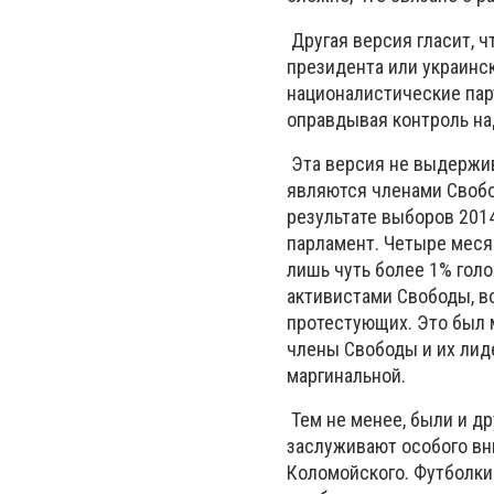
Другая версия гласит, 
президента или украинс
националистические парт
оправдывая контроль на
Эта версия не выдержив
являются членами Свобо
результате выборов 201
парламент. Четыре месяц
лишь чуть более 1% голо
активистами Свободы, во
протестующих. Это был м
члены Свободы и их лиде
маргинальной.
Тем не менее, были и др
заслуживают особого вн
Коломойского. Футболки 