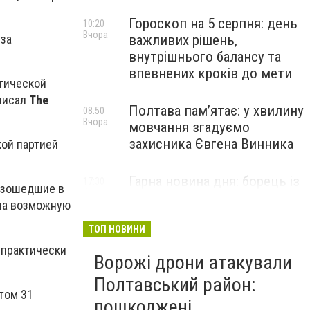
Гороскоп на 5 серпня: день
10:20
Вчора
 за
важливих рішень,
внутрішнього балансу та
впевнених кроків до мети
стической
аписал
The
Полтава пам’ятає: у хвилину
08:50
Вчора
мовчання згадуємо
захисника Євгена Винника
ой партией
Гарна новина дня: борець із
17:30
оизошедшие в
4 серпня
Полтавщини Ірфан Мірзоєв
 на возможную
здобув «золото»
міжнародного турніру в
ТОП НОВИНИ
Литві
 практически
Ворожі дрони атакували
Полтавський район:
том 31
пошкоджені