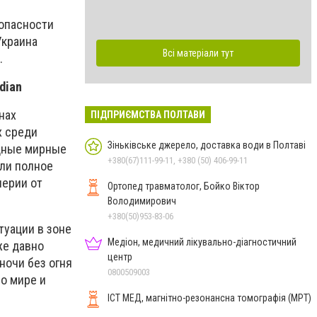
зопасности
Украина
Всі матеріали тут
.
dian
нах
ПІДПРИЄМСТВА ПОЛТАВИ
х среди
Зіньківське джерело, доставка води в Полтаві
одные мирные
+380(67)111-99-11, +380 (50) 406-99-11
ли полное
лерии от
Ортопед травматолог, Бойко Віктор
Володимирович
+380(50)953-83-06
туации в зоне
Медіон, медичний лікувально-діагностичний
же давно
центр
ночи без огня
0800509003
о мире и
ІСТ МЕД, магнітно-резонансна томографія (МРТ)