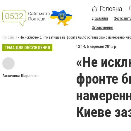
Головна
Дозвілля
Фотозвіт
Оголошення
Головна
«Не исключено, что затишье на фронте было организовано намеренно, чт
13:14, 6 вересня 2015 р.
ТЕМА ДЛЯ ОБСУЖДЕНИЯ
«Не искл
фронте б
Анжелика Шараевич
намеренн
Киеве за