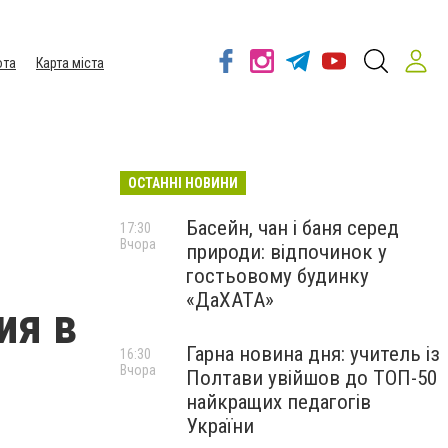
ота
Карта міста
ОСТАННІ НОВИНИ
Басейн, чан і баня серед
17:30
Вчора
природи: відпочинок у
гостьовому будинку
«ДаХАТА»
ия в
Гарна новина дня: учитель із
16:30
Вчора
Полтави увійшов до ТОП-50
найкращих педагогів
України