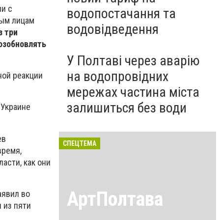
и с
водопостачання та
ным лицам
водовідведення
з три
возобновлять
У Полтаві через аварію
на водопровідних
ной реакции
мережах частина міста
залишиться без води
 Украине
ев
СПЕЦТЕМА
время,
асти, как они
АртПолтава
аявил во
 из пяти