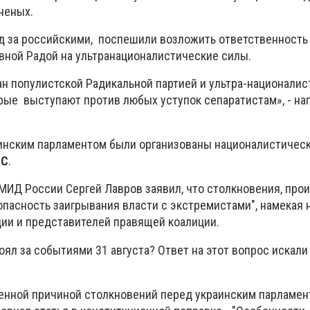
неных.
 за российскими, поспешили возложить ответственность
вной Радой на ультранационалистические силы.
ан популистской Радикальной партией и ультра-национали
орые выступают против любых уступок сепаратистам», - н
инским парламентом были организованы националистическ
ВС
.
 МИД России Сергей Лавров заявил, что столкновения, пр
"опасность заигрывания власти с экстремистами", намекая
ции и представителей правящей коалиции.
оял за событиями 31 августа? Ответ на этот вопрос искали
енной причиной столкновений перед украинским парламен