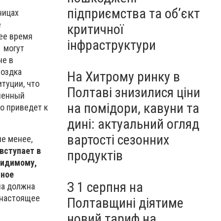
підприємства та об’єкт
ницах
е
критичної
щее время
інфраструктури
 могут
не в
воздка
На Хитрому ринку в
туции, что
Полтаві знизилися ціни
ченный
на помідори, кавуни та
то приведет к
дині: актуальний огляд
вартості сезонних
не менее,
вступает в
продуктів
видимому,
нное
З 1 серпня на
на должна
 настоящее
Полтавщині діятиме
новий тариф на