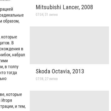
Mitsubishi Lancer, 2008
трацией
 радикальные
07:04, 31 липня
м образом,
, которые
атов. В
рохождения в
нибок, набрал
гими
и, в толпу
Skoda Octavia, 2013
что тогда
льно
07:08, 27 липня
ве, которые
 Игоря
рации, и тем,