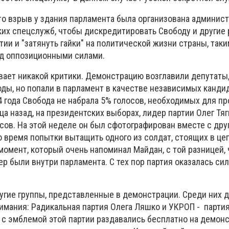
что взрыв у здания парламента была организована админис
ких спецслужб, чтобы дискредитировать Свободу и другие
ии и "затянуть гайки" на политической жизни страны, таки
д оппозиционными силами.
ает никакой критики. Демонстрацию возглавили депутаты
ды, но попали в парламент в качестве независимых кандид
4 года Свобода не набрала 5% голосов, необходимых для п
а назад, на президентских выборах, лидер партии Олег Тяг
сов. На этой неделе он был сфотографирован вместе с дру
 время попытки вытащить одного из солдат, стоящих в цеп
омент, который очень напоминал Майдан, с той разницей, 
р были внутри парламента. С тех пор партия оказалась си
угие группы, представленные в демонстрации. Среди них д
имания: Радикальная партия Олега Ляшко и УКРОП - партия
с эмблемой этой партии раздавались бесплатно на демонст