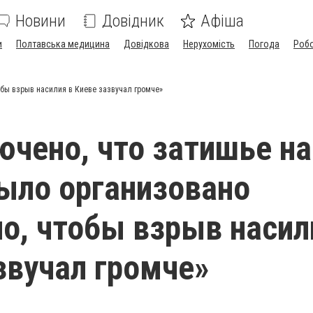
Новини
Довідник
Афіша
и
Полтавська медицина
Довідкова
Нерухомість
Погода
Роб
обы взрыв насилия в Киеве зазвучал громче»
ючено, что затишье на
ыло организовано
о, чтобы взрыв насил
звучал громче»