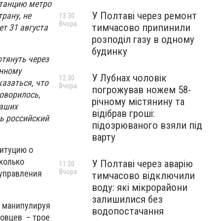
станцию метро
У Полтаві через ремонт
рану, не
13:30
Вчора
тимчасово припинили
т 31 августа
розподіл газу в одному
будинку
отянуть через
енному
У Лубнах чоловік
12:30
азаться, что
Вчора
погрожував ножем 58-
говорилось,
річному містянину та
наших
відібрав гроші:
ь российский
підозрюваного взяли під
варту
титуцию о
сколько
У Полтаві через аварію
11:20
Вчора
 управления
тимчасово відключили
воду: які мікрорайони
залишилися без
, манипулируя
водопостачання
довцев – трое