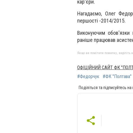
кар'єри.
Нагадаємо, Олег Федор
першості -2014/2015.
Виконуючим обов'язки 
раніше працював асисте
Якщо ви помітили помилку, виділіть нео
ОФІЦІЙНИЙ САЙТ ФК "ПОЛ
#Федорчук
#ФК "Полтава"
Поділіться та підписуйтесь на