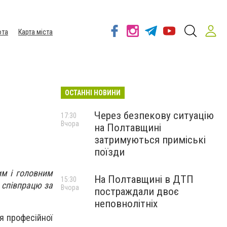
ота
Карта міста
ОСТАННІ НОВИНИ
Через безпекову ситуацію
17:30
Вчора
на Полтавщині
затримуються приміські
поїзди
им і головним
На Полтавщині в ДТП
15:30
 співпрацю за
Вчора
постраждали двоє
неповнолітніх
я професійної