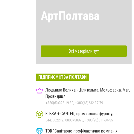
АртПолтава
Всі матеріали тут
ПІДПРИЄМСТВА ПОЛТАВИ
Людмила Велика - Цілителька, Мольфарка, Маг,
Провидиця
+380(63)328-19-30, +380(68)632-37-79
ELESA + GANTER, промислова фурнітура
0443002212, 0800750875, +380(98)011-84-55
ТОВ "Санітарно-профілактична компанія