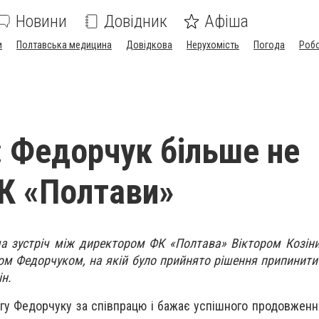
Новини
Довідник
Афіша
и
Полтавська медицина
Довідкова
Нерухомість
Погода
Роб
: Федорчук більше не
К «Полтави»
а зустріч між директором ФК «Полтава» Віктором Козін
м Федорчуком, на якій було прийнято рішення припинити
н.
гу Федорчуку за співпрацю і бажає успішного продовженн