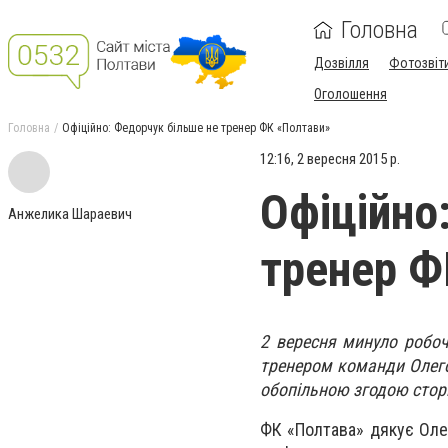
Головна
Дозвілля
Фотозвіт
Оголошення
Головна
Офіційно: Федорчук більше не тренер ФК «Полтави»
12:16, 2 вересня 2015 р.
Офіційно
Анжелика Шараевич
тренер Ф
2 вересня минуло робоч
тренером команди Олего
обопільною згодою сторі
ФК «Полтава» дякує Оле