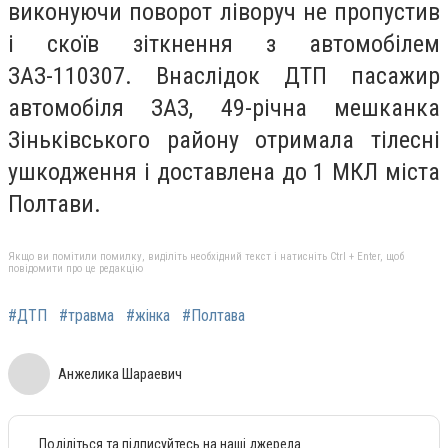
виконуючи поворот ліворуч не пропустив
і скоїв зіткнення з автомобілем
ЗАЗ-110307. Внаслідок ДТП пасажир
автомобіля ЗАЗ, 49-річна мешканка
Зіньківського району отримала тілесні
ушкодження і доставлена до 1 МКЛ міста
Полтави.
Якщо ви помітили помилку, виділіть необхідний текст і натисніть Ctrl + Enter, щоб
повідомити про це редакцію
#ДТП
#травма
#жінка
#Полтава
Анжелика Шараевич
Поділіться та підписуйтесь на наші джерела