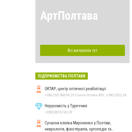
АртПолтава
Всі матеріали тут
ПІДПРИЄМСТВА ПОЛТАВИ
ОКТАР, центр оптичної реабілітації
+380 (50) 960-93-29 Салон-Оптика IRIS, +380 (532) 63-23-87 Салон-Оптика IRIS
Нерухомість у Туреччині
+380(50)557-62-29
Сучасна клініка Мироненко у Полтаві,
неврологія, фізіотерапія, ортопедія та