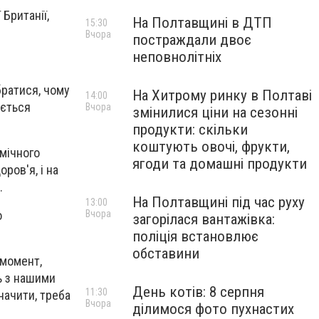
 Британії,
На Полтавщині в ДТП
15:30
Вчора
постраждали двоє
неповнолітніх
братися, чому
На Хитрому ринку в Полтаві
14:00
ується
Вчора
змінилися ціни на сезонні
продукти: скільки
коштують овочі, фрукти,
мічного
ягоди та домашні продукти
ров'я, і на
.
На Полтавщині під час руху
13:00
Вчора
о
загорілася вантажівка:
поліція встановлює
обставини
 момент,
ь з нашими
День котів: 8 серпня
11:30
ачити, треба
Вчора
ділимося фото пухнастих