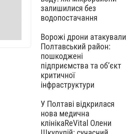
залишилися без
водопостачання
Ворожі дрони атакували
Полтавський район:
пошкоджені
підприємства та об’єкт
критичної
інфраструктури
У Полтаві відкрилася
нова медична
клінікаReVital Олени
Шкурупій: сучасний