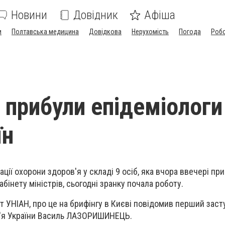
Новини
Довідник
Афіша
и
Полтавська медицина
Довідкова
Нерухомість
Погода
Роб
 прибули епідеміологи
їн
зації охорони здоров'я у складі 9 осіб, яка вчора ввечері пр
бінету міністрів, сьогодні зранку почала роботу.
 УНІАН, про це на брифінгу в Києві повідомив перший заст
в'я України Василь ЛАЗОРИШИНЕЦЬ.