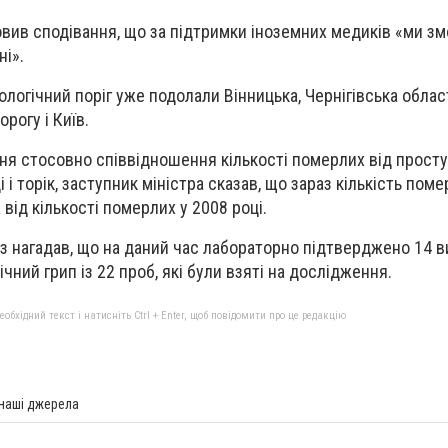
в сподівання, що за підтримки іноземних медиків «ми з
ні».
ологічний поріг уже подолали Вінницька, Чернігівська област
рогу і Київ.
ня стосовно співвідношення кількості померлих від прост
 і торік, заступник міністра сказав, що зараз кількість пом
від кількості померлих у 2008 році.
нагадав, що на даний час лабораторно підтверджено 14 в
ний грип із 22 проб, які були взяті на дослідження.
бхідний текст і натисніть Ctrl + Enter, щоб повідомити про це редакцію
 наші джерела