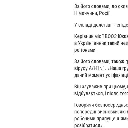
За його словами, до склад
Німеччини, Росії.
У складі делегації - епі
Керівник місії ВООЗ Юкка
в Україні виник такий н
регіонами.
За його словами, також 
вірусу A/H1N1. «Наша гру
даний момент усі фахівц
Він зауважив при цьому,
відбувається, і після то
Говорячи безпосередньо 
попередні висновки, які
робочими припущеннями 
розібратися».