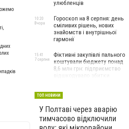
улюбленців
можемо
Гороскоп на 8 серпня: день
10:20
Вчора
сміливих рішень, нових
і,
знайомств і внутрішньої
гармонії
удних
ерлих
Фіктивні закупівлі пального
15:41
7 серпня
коштували бюджету понад
8,6 млн грн: підприємство
ипадків
відшкодувало збитки
ТОП НОВИНИ
У Полтаві через аварію
тимчасово відключили
воду: які мікрорайони