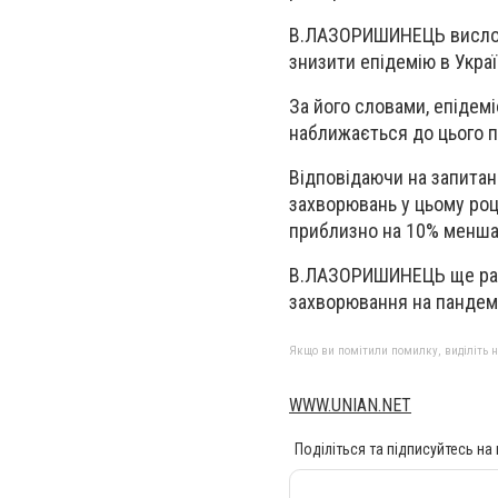
В.ЛАЗОРИШИНЕЦЬ вислови
знизити епідемію в Украї
За його словами, епідемі
наближається до цього по
Відповідаючи на запитан
захворювань у цьому році
приблизно на 10% менша 
В.ЛАЗОРИШИНЕЦЬ ще раз 
захворювання на пандеміч
Якщо ви помітили помилку, виділіть нео
WWW.UNIAN.NET
Поділіться та підписуйтесь на