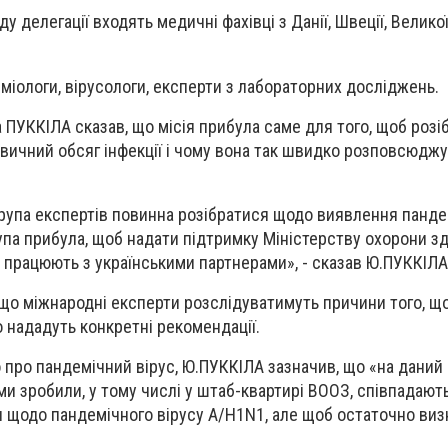
у делегації входять медичні фахівці з Данії, Швеції, Великої
деміологи, вірусологи, експерти з лабораторних досліджень.
 ПУККІЛА сказав, що місія прибула саме для того, щоб розі
езвичний обсяг інфекції і чому вона так швидко розповсюдж
група експертів повинна розібратися щодо виявлення панде
па прибула, щоб надати підтримку Міністерству охорони здо
і працюють з українськими партнерами», - сказав Ю.ПУККІЛА
 що міжнародні експерти розслідуватимуть причини того, щ
го нададуть конкретні рекомендації.
про пандемічний вірус, Ю.ПУККІЛА зазначив, що «на даний
 ми зробили, у тому числі у штаб-квартирі ВООЗ, співпадают
щодо пандемічного вірусу A/H1N1, але щоб остаточно визн