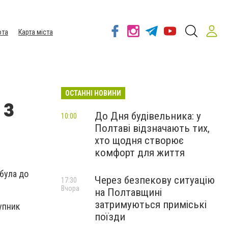
ота
Карта міста
ОСТАННІ НОВИНИ
 з
До Дня будівельника: у
10:00
Полтаві відзначають тих,
хто щодня створює
комфорт для життя
ибула до
Через безпекову ситуацію
17:30
Вчора
на Полтавщині
затримуються приміські
упник
поїзди