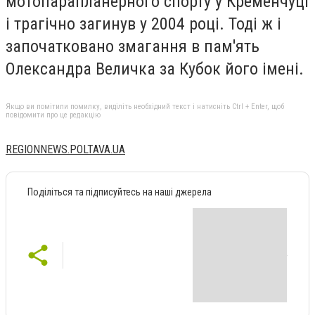
мотопарапланерного спорту у Кременчуці
і трагічно загинув у 2004 році. Тоді ж і
започатковано змагання в пам'ять
Олександра Величка за Кубок його імені.
Якщо ви помітили помилку, виділіть необхідний текст і натисніть Ctrl + Enter, щоб
повідомити про це редакцію
REGIONNEWS.POLTAVA.UA
Поділіться та підписуйтесь на наші джерела