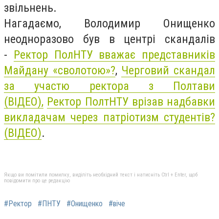
звільнень.
Нагадаємо, Володимир Онищенко
неодноразово був в центрі скандалів
-
Ректор ПолНТУ вважає представників
Майдану «сволотою»?
,
Черговий скандал
за участю ректора з Полтави
(ВІДЕО),
Ректор ПолтНТУ врізав надбавки
викладачам через патріотизм студентів?
(ВІДЕО)
.
Якщо ви помітили помилку, виділіть необхідний текст і натисніть Ctrl + Enter, щоб
повідомити про це редакцію
#Ректор
#ПНТУ
#Онищенко
#віче