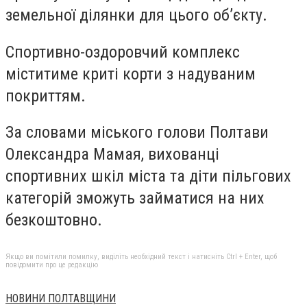
земельної ділянки для цього об’єкту.
Спортивно-оздоровчий комплекс
міститиме криті корти з надуваним
покриттям.
За словами міського голови Полтави
Олександра Мамая, вихованці
спортивних шкіл міста та діти пільгових
категорій зможуть займатися на них
безкоштовно.
Якщо ви помітили помилку, виділіть необхідний текст і натисніть Ctrl + Enter, щоб
повідомити про це редакцію
НОВИНИ ПОЛТАВЩИНИ