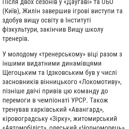
Після двох сезонів у «Даугаві» та ОБО
(Київ), Жилін завершив ігрові виступи та
здобув вищу освіту в Інституті
фізкультури, закінчив Вищу школу
тренерів.
У молодому «тренерському» віці разом з
іншими видатними динамівцями
Щегоцьким та Ідзковським був у числі
засновників вінницького «Локомотиву»,
пізніше двічі привів цю команду до
перемоги в чемпіонаті УРСР. Також
тренував харківський «Авангард»,
кіровоградську «Зірку», житомирський
«Автомобіліст», одеський «Чорноморець»,