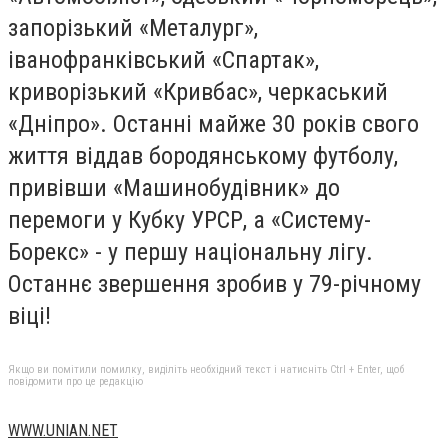
запорізький «Металург»,
іванофранківський «Спартак»,
криворізький «Кривбас», черкаський
«Дніпро». Останні майже 30 років свого
життя віддав бородянському футболу,
привівши «Машинобудівник» до
перемоги у Кубку УРСР, а «Систему-
Борекс» - у першу національну лігу.
Останнє звершення зробив у 79-річному
віці!
Якщо ви помітили помилку, виділіть необхідний текст і натисніть Ctrl + Enter, щоб
повідомити про це редакцію
WWW.UNIAN.NET